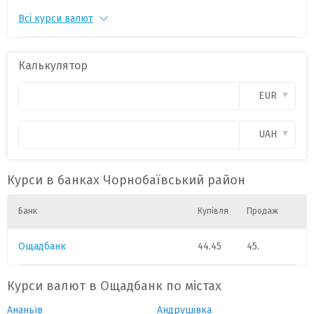
Всі курси валют
PLN
1
11.35
0
CAD
1
3.8
0
Калькулятор
CHF
1
54.
0
EUR
GBP
1
58.4
0
UAH
HUF
1
0.0860
0
Курси в банках Чорнобаївський район
Банк
Купівля
Продаж
Ощадбанк
44.45
45.
Курси валют в Ощадбанк по містах
Ананьїв
Андрушівка