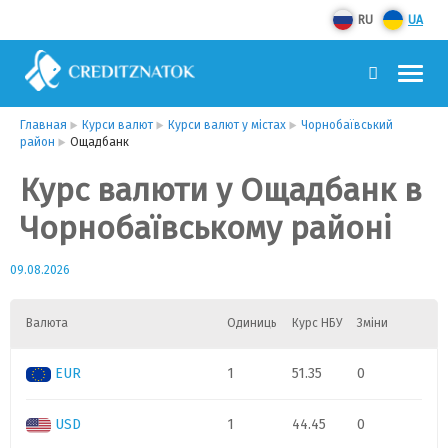
RU
UA
Главная
Курси валют
Курси валют у містах
Чорнобаївський
район
Ощадбанк
Курс валюти у Ощадбанк в
Чорнобаївському районі
09.08.2026
Валюта
Одиниць
Курс НБУ
Зміни
EUR
1
51.35
0
USD
1
44.45
0