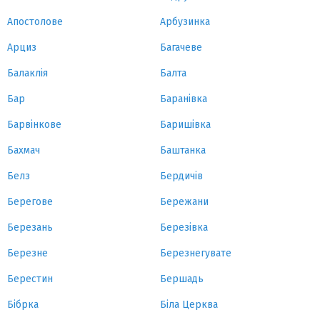
Апостолове
Арбузинка
Арциз
Багачеве
Балаклія
Балта
Бар
Баранівка
Барвінкове
Баришівка
Бахмач
Баштанка
Белз
Бердичів
Берегове
Бережани
Березань
Березівка
Березне
Березнегувате
Берестин
Бершадь
Бібрка
Біла Церква