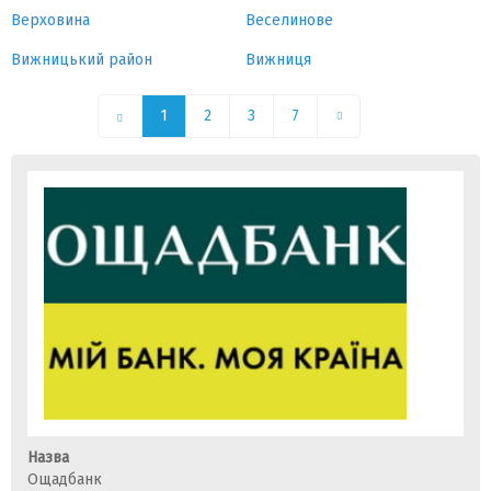
Верховина
Веселинове
Вижницький район
Вижниця
1
2
3
7
Назва
Ощадбанк