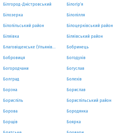
Білгород-Дністровський
Білогір’я
Білозерка
Білопілля
Білопільський район
Білоцерківський район
Біляївка
Біляївський район
Благовіщенське (Ульянівка)
Бобринець
Бобровиця
Богодухів
Богородчани
Богуслав
Болград
Болехів
Борзна
Борислав
Бориспіль
Бориспільський район
Борова
Бородянка
Борщів
Боярка
Братське
Бровари