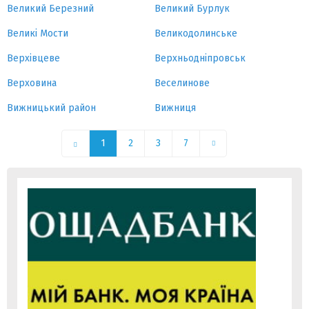
Великий Березний
Великий Бурлук
Великі Мости
Великодолинське
Верхівцеве
Верхньодніпровськ
Верховина
Веселинове
Вижницький район
Вижниця
1
2
3
7