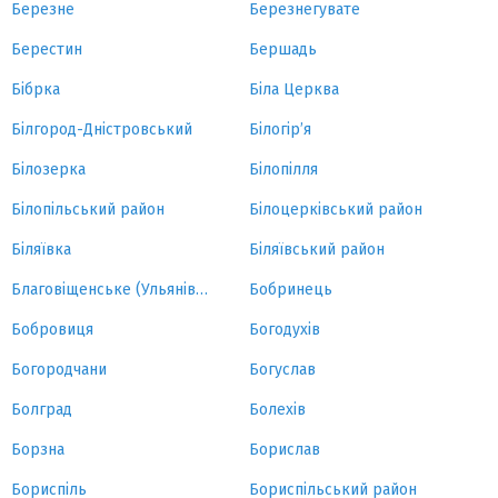
Березне
Березнегувате
Берестин
Бершадь
Бібрка
Біла Церква
Білгород-Дністровський
Білогір’я
Білозерка
Білопілля
Білопільський район
Білоцерківський район
Біляївка
Біляївський район
Благовіщенське (Ульянівка)
Бобринець
Бобровиця
Богодухів
Богородчани
Богуслав
Болград
Болехів
Борзна
Борислав
Бориспіль
Бориспільський район