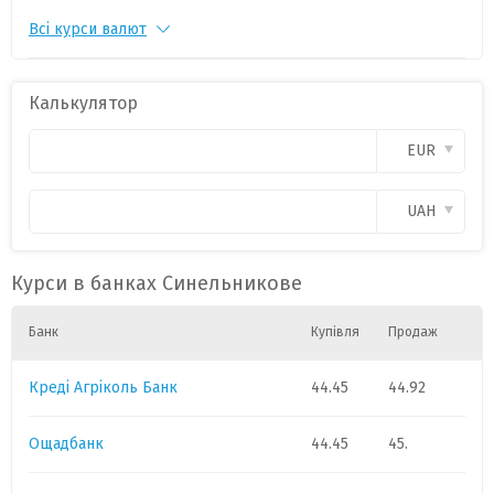
Всі курси валют
PLN
1
11.35
0
CAD
1
3.8
0
Калькулятор
CHF
1
54.
0
EUR
GBP
1
58.4
0
UAH
HUF
1
0.0860
0
Курси в банках Синельникове
Банк
Купівля
Продаж
Креді Агріколь Банк
44.45
44.92
Ощадбанк
44.45
45.