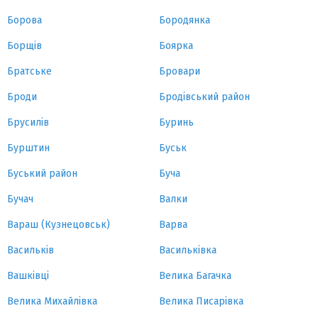
Борова
Бородянка
Борщів
Боярка
Братське
Бровари
Броди
Бродівський район
Брусилів
Буринь
Бурштин
Буськ
Буський район
Буча
Бучач
Валки
Вараш (Кузнецовськ)
Варва
Васильків
Васильківка
Вашківці
Велика Багачка
Велика Михайлівка
Велика Писарівка