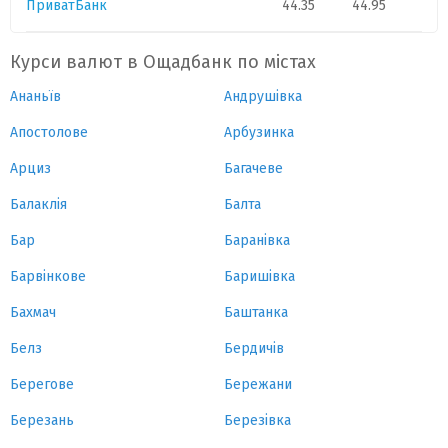
ПриватБанк
44.35
44.95
Курси валют в Ощадбанк по містах
Ананьїв
Андрушівка
Апостолове
Арбузинка
Арциз
Багачеве
Балаклія
Балта
Бар
Баранівка
Барвінкове
Баришівка
Бахмач
Баштанка
Белз
Бердичів
Берегове
Бережани
Березань
Березівка