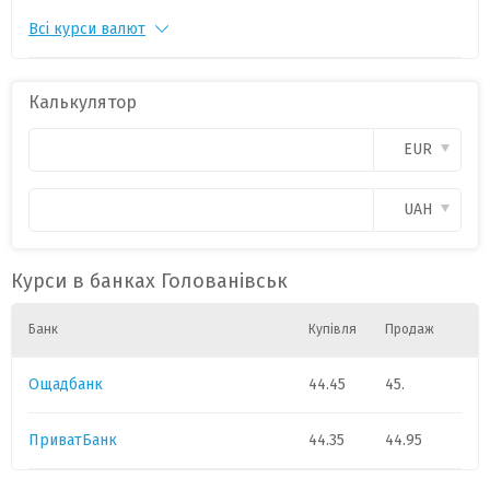
Всі курси валют
PLN
1
11.35
0
CAD
1
3.8
0
Калькулятор
CHF
1
54.
0
EUR
GBP
1
58.4
0
UAH
HUF
1
0.0860
0
Курси в банках Голованівськ
Банк
Купівля
Продаж
Ощадбанк
44.45
45.
ПриватБанк
44.35
44.95