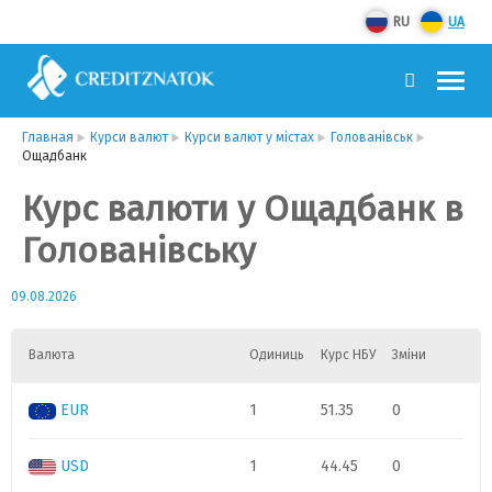
RU
UA
Главная
Курси валют
Курси валют у містах
Голованівськ
Ощадбанк
Курс валюти у Ощадбанк в
Голованівську
09.08.2026
Валюта
Одиниць
Курс НБУ
Зміни
EUR
1
51.35
0
USD
1
44.45
0