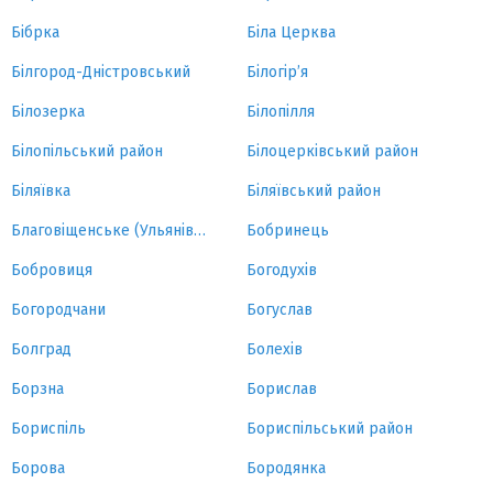
Бібрка
Біла Церква
Білгород-Дністровський
Білогір’я
Білозерка
Білопілля
Білопільський район
Білоцерківський район
Біляївка
Біляївський район
Благовіщенське (Ульянівка)
Бобринець
Бобровиця
Богодухів
Богородчани
Богуслав
Болград
Болехів
Борзна
Борислав
Бориспіль
Бориспільський район
Борова
Бородянка