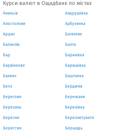
Курси валют в Ощадбанк по містах
Ананьїв
Андрушівка
Апостолове
Арбузинка
Арциз
Багачеве
Балаклія
Балта
Бар
Баранівка
Барвінкове
Баришівка
Бахмач
Баштанка
Белз
Бердичів
Берегове
Бережани
Березань
Березівка
Березне
Березнегувате
Берестин
Бершадь