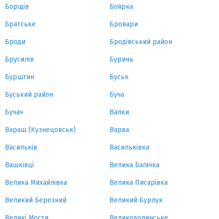
Борщів
Боярка
Братське
Бровари
Броди
Бродівський район
Брусилів
Буринь
Бурштин
Буськ
Буський район
Буча
Бучач
Валки
Вараш (Кузнецовськ)
Варва
Васильків
Васильківка
Вашківці
Велика Багачка
Велика Михайлівка
Велика Писарівка
Великий Березний
Великий Бурлук
Великі Мости
Великодолинське