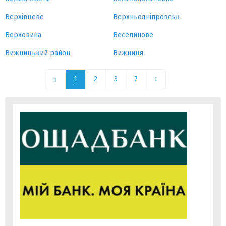
Верхівцеве
Верхньодніпровськ
Верховина
Веселинове
Вижницький район
Вижниця
1
2
3
7