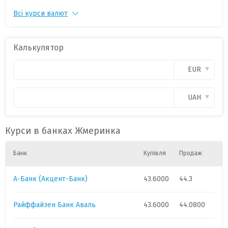
Всі курси валют
PLN
1
11.2500
0
CAD
1
31.0500
0
Калькулятор
CHF
1
54.6500
0
EUR
GBP
1
57.3500
0
UAH
HUF
1
.98
0
Курси в банках Жмеринка
Банк
Купівля
Продаж
А-Банк (Акцент-Банк)
43.6000
44.3
Райффайзен Банк Аваль
43.6000
44.0800