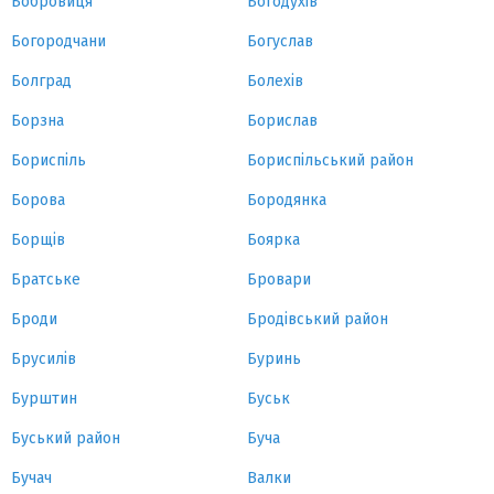
Бобровиця
Богодухів
Богородчани
Богуслав
Болград
Болехів
Борзна
Борислав
Бориспіль
Бориспільський район
Борова
Бородянка
Борщів
Боярка
Братське
Бровари
Броди
Бродівський район
Брусилів
Буринь
Бурштин
Буськ
Буський район
Буча
Бучач
Валки