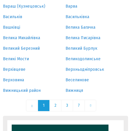
Вараш (Кузнецовськ)
Варва
Васильків
Васильківка
Вашківці
Велика Багачка
Велика Михайлівка
Велика Писарівка
Великий Березний
Великий Бурлук
Великі Мости
Великодолинське
Верхівцеве
Верхньодніпровськ
Верховина
Веселинове
Вижницький район
Вижниця
1
2
3
7