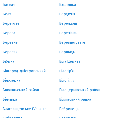
Бахмач
Баштанка
Белз
Бердичів
Берегове
Бережани
Березань
Березівка
Березне
Березнегувате
Берестин
Бершадь
Бібрка
Біла Церква
Білгород-Дністровський
Білогір’я
Білозерка
Білопілля
Білопільський район
Білоцерківський район
Біляївка
Біляївський район
Благовіщенське (Ульянівка)
Бобринець