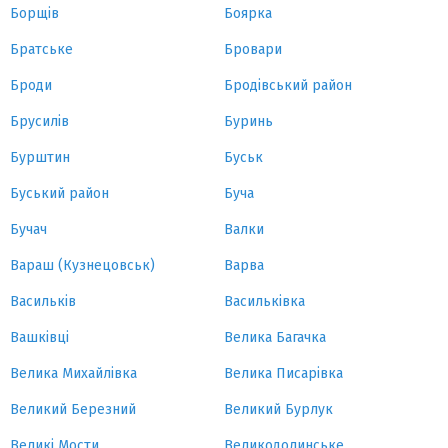
Борщів
Боярка
Братське
Бровари
Броди
Бродівський район
Брусилів
Буринь
Бурштин
Буськ
Буський район
Буча
Бучач
Валки
Вараш (Кузнецовськ)
Варва
Васильків
Васильківка
Вашківці
Велика Багачка
Велика Михайлівка
Велика Писарівка
Великий Березний
Великий Бурлук
Великі Мости
Великодолинське