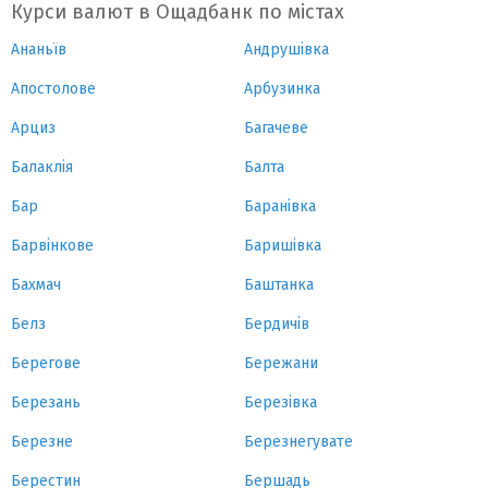
Курси валют в Ощадбанк по містах
Ананьїв
Андрушівка
Апостолове
Арбузинка
Арциз
Багачеве
Балаклія
Балта
Бар
Баранівка
Барвінкове
Баришівка
Бахмач
Баштанка
Белз
Бердичів
Берегове
Бережани
Березань
Березівка
Березне
Березнегувате
Берестин
Бершадь