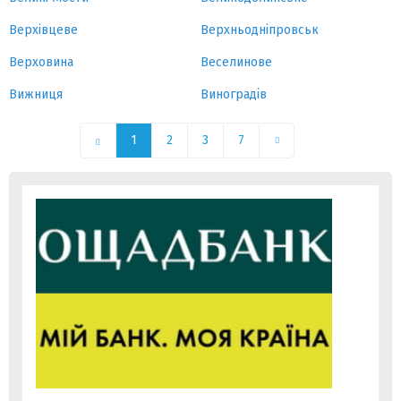
Верхівцеве
Верхньодніпровськ
Верховина
Веселинове
Вижниця
Виноградів
1
2
3
7