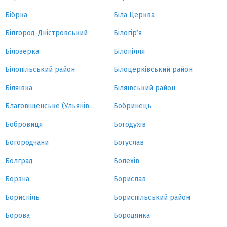
Бібрка
Біла Церква
Білгород-Дністровський
Білогір’я
Білозерка
Білопілля
Білопільський район
Білоцерківський район
Біляївка
Біляївський район
Благовіщенське (Ульянівка)
Бобринець
Бобровиця
Богодухів
Богородчани
Богуслав
Болград
Болехів
Борзна
Борислав
Бориспіль
Бориспільський район
Борова
Бородянка