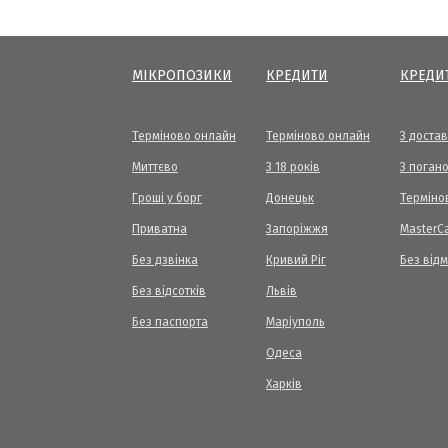
МІКРОПОЗИКИ
КРЕДИТИ
КРЕДИ
Терміново онлайн
Терміново онлайн
З доста
Миттєво
З 18 років
З погано
Гроші у борг
Донецьк
Терміно
Приватна
Запоріжжя
МasterC
Без дзвінка
Кривий Ріг
Без від
Без відсотків
Львів
Без паспорта
Маріуполь
Одеса
Харків