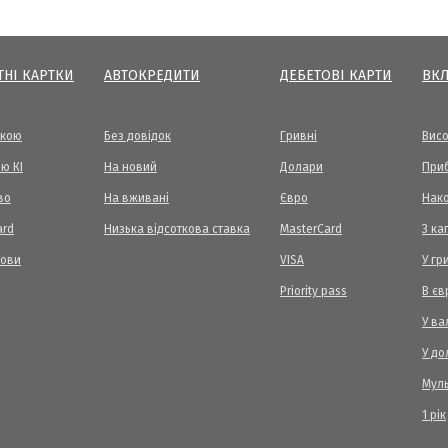
ТНІ КАРТКИ
АВТОКРЕДИТИ
ДЕБЕТОВІ КАРТИ
ВК
вкою
Без довідок
Гривні
Висо
ю КІ
На новий
Долари
Приб
во
На вживані
Євро
Нак
ard
Низька відсоткова ставка
MasterCard
З ка
мови
VISA
У гр
Priority pass
В єв
У ва
У до
Мул
1 рік