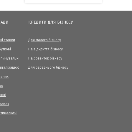
ЛАДИ
КРЕДИТИ ДЛЯ БІЗНЕСУ
кі ставки
Для малого бізнесу
уткові
На відкриття бізнесу
опичувальні
На розвиток бізнесу
піталізацією
Для середнього бізнесу
ивнях
ро
люті
ларах
ьтивалютні