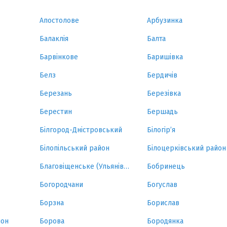
Апостолове
Арбузинка
Балаклія
Балта
Барвінкове
Баришівка
Белз
Бердичів
Березань
Березівка
Берестин
Бершадь
Білгород-Дністровський
Білогір’я
Білопільський район
Білоцерківський район
Благовіщенське (Ульянівка)
Бобринець
Богородчани
Богуслав
Борзна
Борислав
йон
Борова
Бородянка