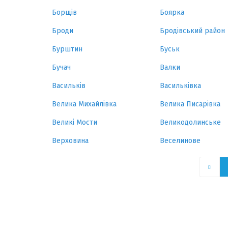
Борщів
Боярка
Броди
Бродівський район
Бурштин
Буськ
Бучач
Валки
Васильків
Васильківка
Велика Михайлівка
Велика Писарівка
Великі Мости
Великодолинське
Верховина
Веселинове