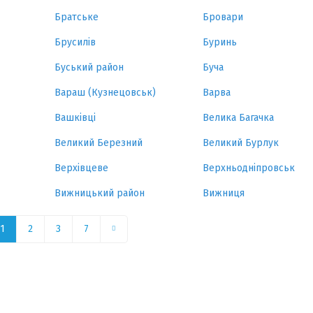
Братське
Бровари
Брусилів
Буринь
Буський район
Буча
Вараш (Кузнецовськ)
Варва
Вашківці
Велика Багачка
Великий Березний
Великий Бурлук
Верхівцеве
Верхньодніпровськ
Вижницький район
Вижниця
1
2
3
7