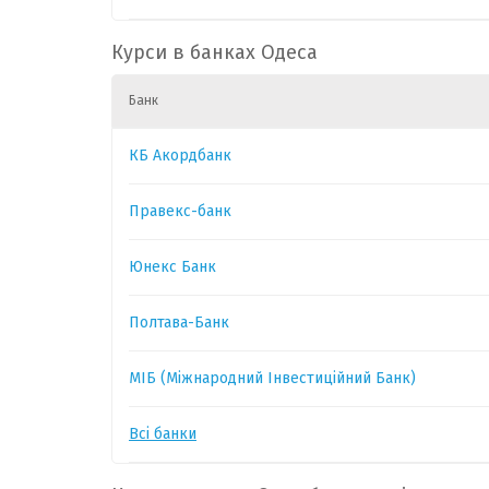
CAD
1
3.9
0
Курси в банках Одеса
Банк
CHF
1
54.1
0
КБ Акордбанк
GBP
1
58.5
0
Правекс-банк
HUF
1
0.0860
0
Юнекс Банк
Полтава-Банк
МІБ (Міжнародний Інвестиційний Банк)
Всі банки