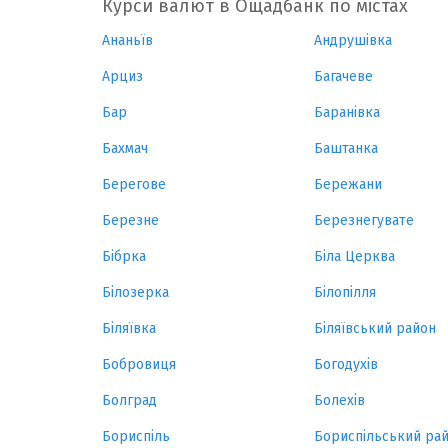
Курси валют в Ощадбанк по містах
Ананьїв
Андрушівка
Арциз
Багачеве
Бар
Баранівка
Бахмач
Баштанка
Берегове
Бережани
Березне
Березнегувате
Бібрка
Біла Церква
Білозерка
Білопілля
Біляївка
Біляївський район
Бобровиця
Богодухів
Болград
Болехів
Бориспіль
Бориспільський ра