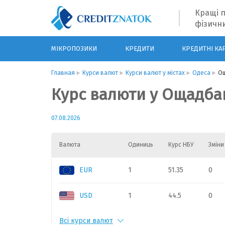
Кращі п
фізични
МІКРОПОЗИКИ
КРЕДИТИ
КРЕДИТНІ КА
Главная
Курси валют
Курси валют у містах
Одеса
О
Курс валюти у Ощадбан
07.08.2026
Валюта
Одиниць
Курс НБУ
Зміни
EUR
1
51.35
0
USD
1
44.5
0
Всі курси валют
PLN
1
11.35
0