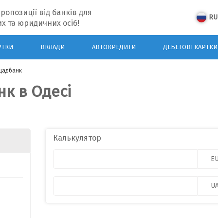
ропозиції від банків для
RU
х та юридичних осіб!
РТКИ
ВКЛАДИ
АВТОКРЕДИТИ
ДЕБЕТОВІ КАРТКИ
щадбанк
к в Одесі
Калькулятор
E
U