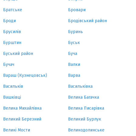
Братське
Бровари
Броди
Бродівський район
Брусилів
Буринь
Бурштин
Буськ
Буський район
Буча
Бучач
Валки
Вараш (Кузнецовськ)
Варва
Васильків
Васильківка
Вашківці
Велика Багачка
Велика Михайлівка
Велика Писарівка
Великий Березний
Великий Бурлук
Великі Мости
Великодолинське