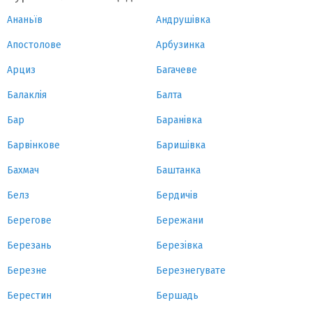
Ананьїв
Андрушівка
Апостолове
Арбузинка
Арциз
Багачеве
Балаклія
Балта
Бар
Баранівка
Барвінкове
Баришівка
Бахмач
Баштанка
Белз
Бердичів
Берегове
Бережани
Березань
Березівка
Березне
Березнегувате
Берестин
Бершадь