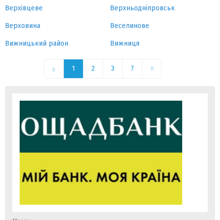
Верхівцеве
Верхньодніпровськ
Верховина
Веселинове
Вижницький район
Вижниця
1
2
3
7