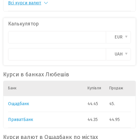
Всі курси валют
PLN
1
11.35
0
CAD
1
3.8
0
Калькулятор
CHF
1
54.
0
EUR
GBP
1
58.4
0
UAH
HUF
1
0.0860
0
Курси в банках Любешів
Банк
Купівля
Продаж
Ощадбанк
44.45
45.
ПриватБанк
44.35
44.95
Курси валют в Ощадбанк по містах