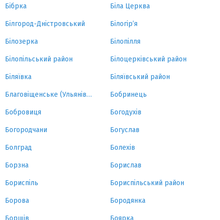
Бібрка
Біла Церква
Білгород-Дністровський
Білогір’я
Білозерка
Білопілля
Білопільський район
Білоцерківський район
Біляївка
Біляївський район
Благовіщенське (Ульянівка)
Бобринець
Бобровиця
Богодухів
Богородчани
Богуслав
Болград
Болехів
Борзна
Борислав
Бориспіль
Бориспільський район
Борова
Бородянка
Борщів
Боярка