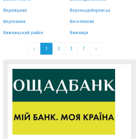
Верхівцеве
Верхньодніпровськ
Верховина
Веселинове
Вижницький район
Вижниця
1
2
3
7