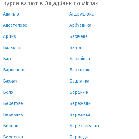
Курси валют в Ощадбанк по містах
Ананьїв
Андрушівка
Апостолове
Арбузинка
Арциз
Багачеве
Балаклія
Балта
Бар
Баранівка
Барвінкове
Баришівка
Бахмач
Баштанка
Белз
Бердичів
Берегове
Бережани
Березань
Березівка
Березне
Березнегувате
Берестин
Бершадь