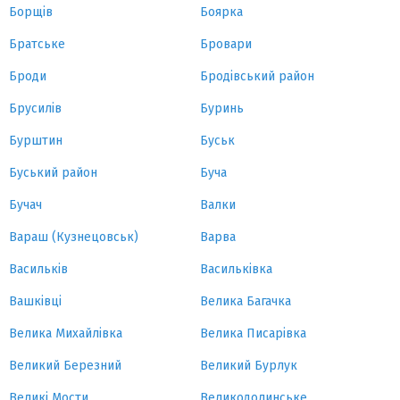
Борщів
Боярка
Братське
Бровари
Броди
Бродівський район
Брусилів
Буринь
Бурштин
Буськ
Буський район
Буча
Бучач
Валки
Вараш (Кузнецовськ)
Варва
Васильків
Васильківка
Вашківці
Велика Багачка
Велика Михайлівка
Велика Писарівка
Великий Березний
Великий Бурлук
Великі Мости
Великодолинське