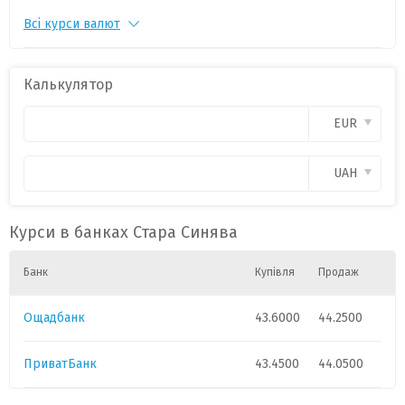
Всі курси валют
PLN
1
11.2500
0
CAD
1
31.0500
0
Калькулятор
CHF
1
54.6500
0
EUR
GBP
1
57.3500
0
UAH
HUF
1
.98
0
Курси в банках Стара Синява
Банк
Купівля
Продаж
Ощадбанк
43.6000
44.2500
ПриватБанк
43.4500
44.0500