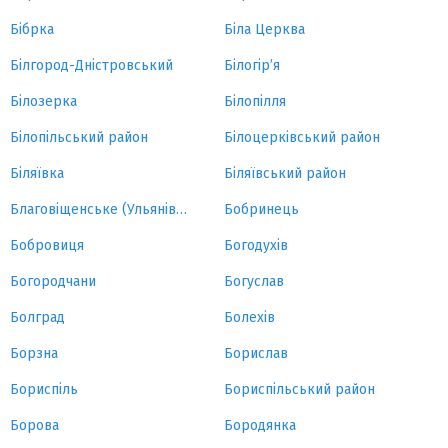
Бібрка
Біла Церква
Білгород-Дністровський
Білогір’я
Білозерка
Білопілля
Білопільський район
Білоцерківський район
Біляївка
Біляївський район
Благовіщенське (Ульянівка)
Бобринець
Бобровиця
Богодухів
Богородчани
Богуслав
Болград
Болехів
Борзна
Борислав
Бориспіль
Бориспільський район
Борова
Бородянка