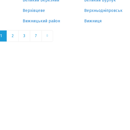
Великий Березний
Великий Бурлук
Верхівцеве
Верхньодніпровськ
Вижницький район
Вижниця
1
2
3
7