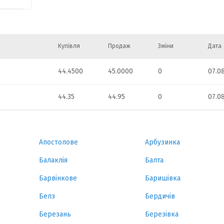
Купівля
Продаж
Зміни
Дата
44.4500
45.0000
0
07.0
44.35
44.95
0
07.0
Апостолове
Арбузинка
Балаклія
Балта
Барвінкове
Баришівка
Белз
Бердичів
Березань
Березівка