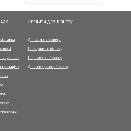
ЛАДИ
КРЕДИТИ ДЛЯ БІЗНЕСУ
кі ставки
Для малого бізнесу
уткові
На відкриття бізнесу
опичувальні
На розвиток бізнесу
піталізацією
Для середнього бізнесу
ивнях
ро
люті
ларах
ьтивалютні