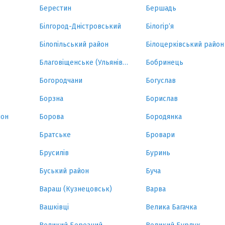
Берестин
Бершадь
Білгород-Дністровський
Білогір’я
Білопільський район
Білоцерківський район
Благовіщенське (Ульянівка)
Бобринець
Богородчани
Богуслав
Борзна
Борислав
йон
Борова
Бородянка
Братське
Бровари
Брусилів
Буринь
Буський район
Буча
Вараш (Кузнецовськ)
Варва
Вашківці
Велика Багачка