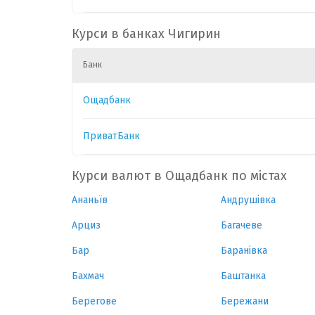
CAD
1
30.8000
0
Курси в банках Чигирин
Банк
CHF
1
54.0000
0
Ощадбанк
GBP
1
58.4000
0
ПриватБанк
HUF
1
0.0860
0
Курси валют в Ощадбанк по містах
Ананьїв
Андрушівка
Арциз
Багачеве
Бар
Баранівка
Бахмач
Баштанка
Берегове
Бережани