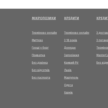
МІКРОПОЗИКИ
КРЕДИТИ
КРЕДИ
Терміново онлайн
Терміново онлайн
З доста
Миттєво
З 18 років
З погано
Гроші у борг
Донецьк
Терміно
Приватна
Запоріжжя
МasterC
Без дзвінка
Кривий Ріг
Без від
Без відсотків
Львів
Без паспорта
Маріуполь
Одеса
Харків