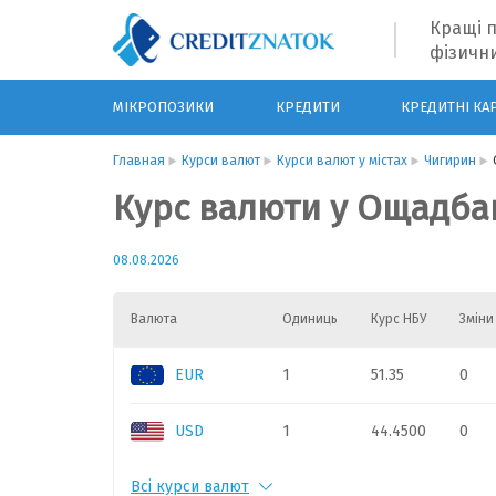
Кращі п
фізични
МІКРОПОЗИКИ
КРЕДИТИ
КРЕДИТНІ КА
Главная
Курси валют
Курси валют у містах
Чигирин
Курс валюти у Ощадба
08.08.2026
Валюта
Одиниць
Курс НБУ
Зміни
EUR
1
51.35
0
USD
1
44.4500
0
Всі курси валют
PLN
1
11.35
0