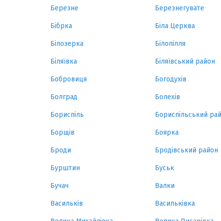
Березне
Березнегувате
Бібрка
Біла Церква
Білозерка
Білопілля
Біляївка
Біляївський район
Бобровиця
Богодухів
Болград
Болехів
Бориспіль
Бориспільський ра
Борщів
Боярка
Броди
Бродівський район
Бурштин
Буськ
Бучач
Валки
Васильків
Васильківка