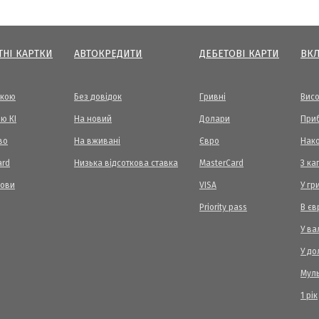
ТНІ КАРТКИ
АВТОКРЕДИТИ
ДЕБЕТОВІ КАРТИ
ВК
вкою
Без довідок
Гривні
Висо
ю КІ
На новий
Долари
Приб
во
На вживані
Євро
Нак
ard
Низька відсоткова ставка
MasterCard
З ка
мови
VISA
У гр
Priority pass
В єв
У ва
У до
Мул
1 рік