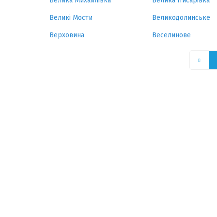
Велика Михайлівка
Велика Писарівка
Великі Мости
Великодолинське
Верховина
Веселинове