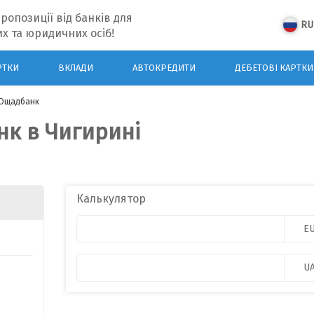
ропозиції від банків для
RU
х та юридичних осіб!
РТКИ
ВКЛАДИ
АВТОКРЕДИТИ
ДЕБЕТОВІ КАРТКИ
Ощадбанк
нк в Чигирині
Калькулятор
E
U