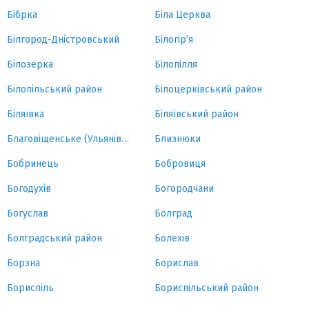
Бібрка
Біла Церква
Білгород-Дністровський
Білогір’я
Білозерка
Білопілля
Білопільський район
Білоцерківський район
Біляївка
Біляївський район
Благовіщенське (Ульянівка)
Близнюки
Бобринець
Бобровиця
Богодухів
Богородчани
Богуслав
Болград
Болградський район
Болехів
Борзна
Борислав
Бориспіль
Бориспільський район