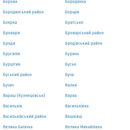
Борова
Бородянка
Бородянський район
Борщів
Боярка
Братське
Бровари
Броварський район
Броди
Бродівський район
Брусилів
Буринь
Бурштин
Буськ
Буський район
Буча
Бучач
Валки
Вараш (Кузнецовськ)
Варва
Васильків
Васильківка
Васильківський район
Вашківці
Велика Багачка
Велика Михайлівка