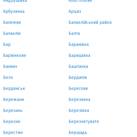
Андрушівка
Апостолове
Арбузинка
Арциз
Багачеве
Балаклійський район
Балаклія
Балта
Бар
Баранівка
Барвінкове
Баришівка
Бахмач
Баштанка
Белз
Бердичів
Бердянськ
Берегове
Бережани
Березанка
Березань
Березівка
Березне
Березнегувате
Берестин
Бершадь