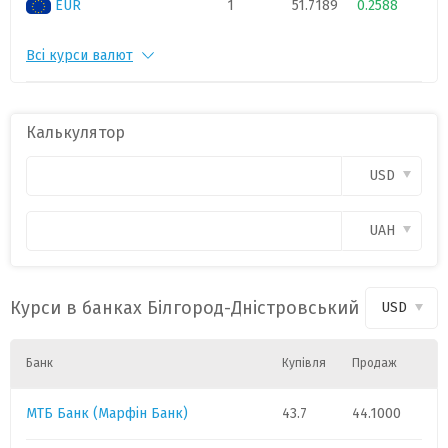
EUR
1
51.7189
0.2588
Всі курси валют
CHF
1
55.3514
0.1654
PLN
1
12.0213
0.0466
Калькулятор
CAD
1
31.9141
0.1473
USD
HUF
1
0.1423
0
UAH
GBP
1
60.3356
0.2415
Курси в банках Білгород-Дністровський
USD
Банк
Купівля
Продаж
МТБ Банк (Марфін Банк)
43.7
44.1000