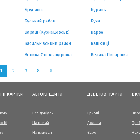
Брусилів
Буринь
Буський район
Буча
Вараш (Кузнецовськ)
Варва
Васильківський район
Вашківці
Велика Олександрівка
Велика Писарівка
1
2
3
8
ТНІ КАРТКИ
АВТОКРЕДИТИ
ДЕБЕТОВІ КАРТИ
ВК
вкою
Без довідок
Гривні
Висо
ю КІ
На новий
Долари
Приб
во
На вживані
Євро
Нак