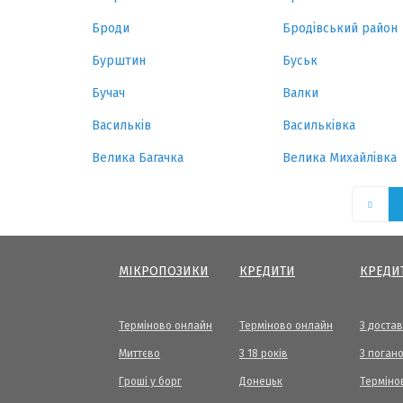
Броди
Бродівський район
Бурштин
Буськ
Бучач
Валки
Васильків
Васильківка
Велика Багачка
Велика Михайлівка
МІКРОПОЗИКИ
КРЕДИТИ
КРЕДИ
Терміново онлайн
Терміново онлайн
З доста
Миттєво
З 18 років
З погано
Гроші у борг
Донецьк
Терміно