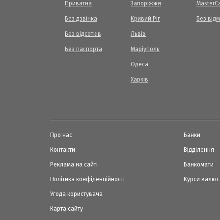
Приватна
Запоріжжя
МasterC
Без дзвінка
Кривий Ріг
Без від
Без відсотків
Львів
Без паспорта
Маріуполь
Одеса
Харків
Про нас
Банки
Контакти
Відділення
Реклама на сайті
Банкомати
Політика конфіденційності
Курси валют
Угода користувача
Карта сайту