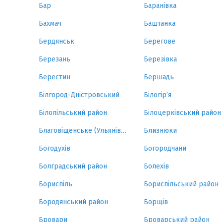
Бар
Баранівка
Бахмач
Баштанка
Бердянськ
Берегове
Березань
Березівка
Берестин
Бершадь
Білгород-Дністровський
Білогір’я
Білопільський район
Білоцерківський район
Благовіщенське (Ульянівка)
Близнюки
Богодухів
Богородчани
Болградський район
Болехів
Бориспіль
Бориспільський район
Бородянський район
Борщів
Бровари
Броварський район