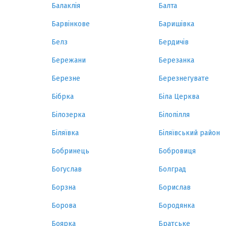
Балаклія
Балта
Барвінкове
Баришівка
Белз
Бердичів
Бережани
Березанка
Березне
Березнегувате
Бібрка
Біла Церква
Білозерка
Білопілля
Біляївка
Біляївський район
Бобринець
Бобровиця
Богуслав
Болград
Борзна
Борислав
Борова
Бородянка
Боярка
Братське