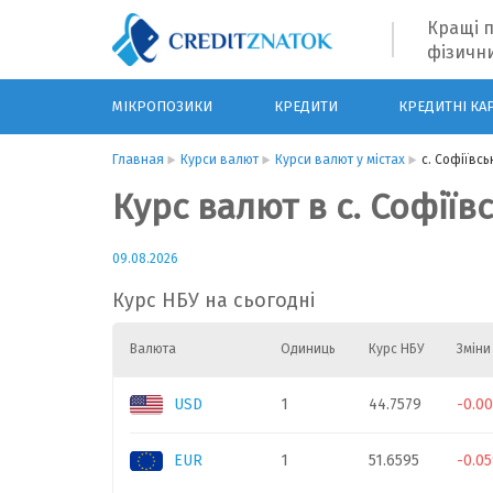
Кращі п
фізични
МІКРОПОЗИКИ
КРЕДИТИ
КРЕДИТНІ КА
Главная
Курси валют
Курси валют у містах
с. Софіївс
Курс валют в с. Софіїв
09.08.2026
Курс НБУ на сьогодні
Валюта
Одиниць
Курс НБУ
Зміни
USD
1
44.7579
-0.0
EUR
1
51.6595
-0.0