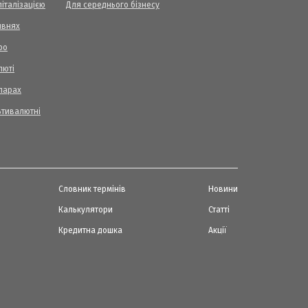
піталізацією
Для середнього бізнесу
ивнях
ро
люті
ларах
ьтивалютні
Словник термінів
Новини
Калькулятори
Статті
Кредитна дошка
Акції