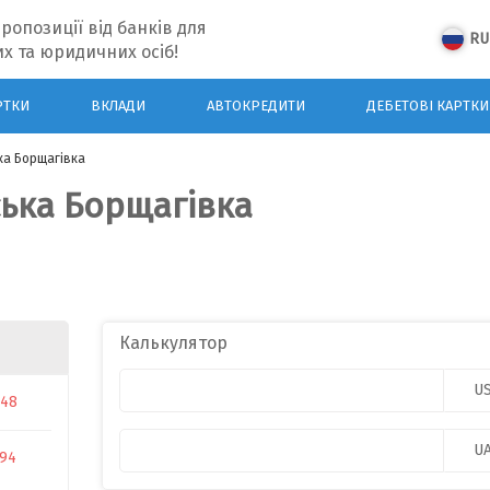
ропозиції від банків для
RU
х та юридичних осіб!
РТКИ
ВКЛАДИ
АВТОКРЕДИТИ
ДЕБЕТОВІ КАРТКИ
ька Борщагівка
ська Борщагівка
Калькулятор
U
048
U
594