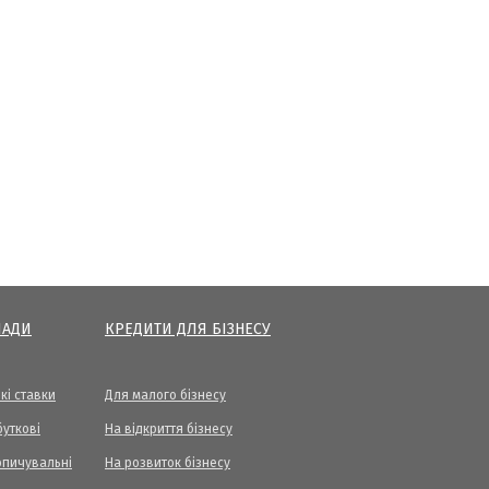
ЛАДИ
КРЕДИТИ ДЛЯ БІЗНЕСУ
кі ставки
Для малого бізнесу
уткові
На відкриття бізнесу
опичувальні
На розвиток бізнесу