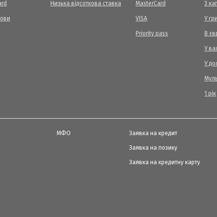
ard
Низька відсоткова ставка
MasterCard
З ка
мови
VISA
У гр
Priority pass
В єв
У ва
У до
Мул
1 рік
МФО
Заявка на кредит
Заявка на позику
Заявка на кредитну карту