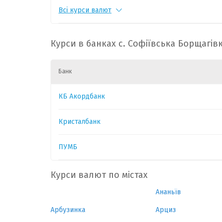
Всі курси валют
PLN
1
11.9917
-0.0
GBP
1
60.2709
-0.0
Курси в банках с. Софіївська Борщагів
Банк
КБ Акордбанк
Кристалбанк
ПУМБ
Курси валют по містах
Ананьїв
Арбузинка
Арциз