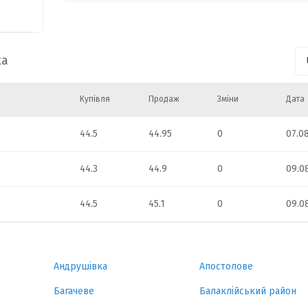
296
647
ка
Купівля
Продаж
Зміни
Дата
44.5
44.95
0
07.0
44.3
44.9
0
09.0
44.5
45.1
0
09.0
Андрушівка
Апостолове
Багачеве
Балаклійський район