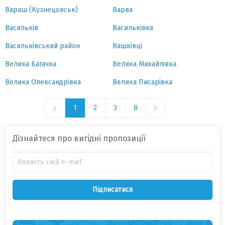
Вараш (Кузнецовськ)
Варва
Васильків
Васильківка
Васильківський район
Вашківці
Велика Багачка
Велика Михайлівка
Велика Олександрівка
Велика Писарівка
1
2
3
8
Дізнайтеся про вигідні пропозиції
Підписатися