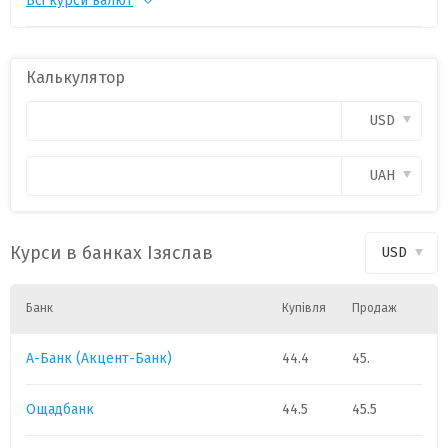
Всі курси валют
CHF
1
55.3514
0.1654
PLN
1
12.0213
0.0466
Калькулятор
CAD
1
31.9141
0.1473
USD
HUF
1
0.1423
0
UAH
GBP
1
60.3356
0.2415
Курси в банках Ізяслав
USD
Банк
Купівля
Продаж
А-Банк (Акцент-Банк)
44.4
45.
Ощадбанк
44.5
45.5