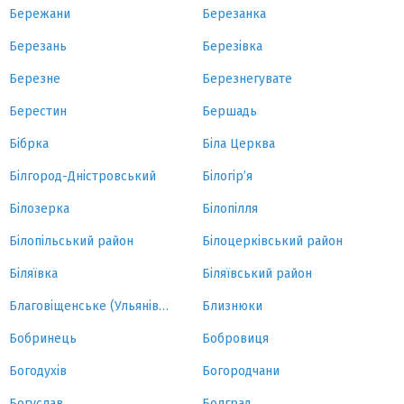
Бережани
Березанка
Березань
Березівка
Березне
Березнегувате
Берестин
Бершадь
Бібрка
Біла Церква
Білгород-Дністровський
Білогір’я
Білозерка
Білопілля
Білопільський район
Білоцерківський район
Біляївка
Біляївський район
Благовіщенське (Ульянівка)
Близнюки
Бобринець
Бобровиця
Богодухів
Богородчани
Богуслав
Болград