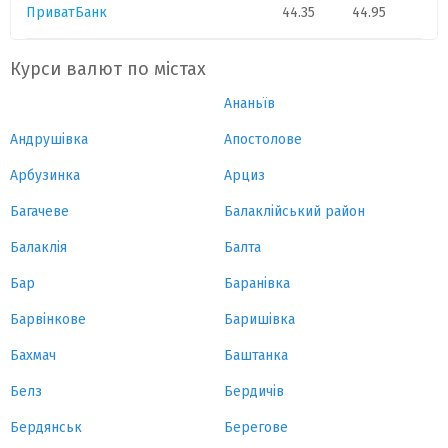
ПриватБанк
44.35
44.95
Курси валют по містах
Ананьїв
Андрушівка
Апостолове
Арбузинка
Арциз
Багачеве
Балаклійський район
Балаклія
Балта
Бар
Баранівка
Барвінкове
Баришівка
Бахмач
Баштанка
Белз
Бердичів
Бердянськ
Берегове