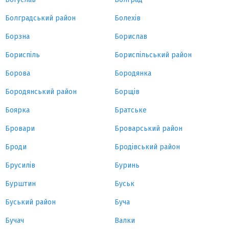
Болградський район
Болехів
Борзна
Борислав
Бориспіль
Бориспільський район
Борова
Бородянка
Бородянський район
Борщів
Боярка
Братське
Бровари
Броварський район
Броди
Бродівський район
Брусилів
Буринь
Бурштин
Буськ
Буський район
Буча
Бучач
Валки