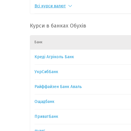
Всі курси валют
RUB
1
0.5447
-0.0
CHF
1
55.1817
-0.16
Курси в банках Обухів
CZK
1
2.1274
-0.0
Банк
PLN
1
11.9917
-0.0
Креді Агріколь Банк
CAD
1
31.9289
0.01
УкрСибБанк
HUF
1
0.1408
-0.0
Райффайзен Банк Аваль
GBP
1
60.2709
-0.0
Ощадбанк
ПриватБанк