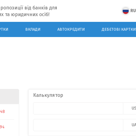
ропозиції від банків для
RU
х та юридичних осіб!
РТКИ
ВКЛАДИ
АВТОКРЕДИТИ
ДЕБЕТОВІ КАРТКИ
Калькулятор
U
048
U
594