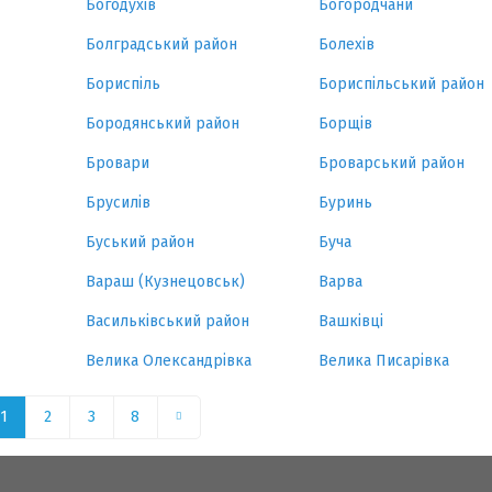
Богодухів
Богородчани
Болградський район
Болехів
Бориспіль
Бориспільський район
Бородянський район
Борщів
Бровари
Броварський район
Брусилів
Буринь
Буський район
Буча
Вараш (Кузнецовськ)
Варва
Васильківський район
Вашківці
Велика Олександрівка
Велика Писарівка
1
2
3
8