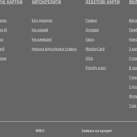
ТНІ КАРТКИ
АВТОКРЕДИТИ
ДЕБЕТОВІ КАРТИ
ВК
вкою
Без довідок
Гривні
Висо
ю КІ
На новий
Долари
Приб
во
На вживані
Євро
Нак
ard
Низька відсоткова ставка
MasterCard
З ка
мови
VISA
У гр
Priority pass
В єв
У ва
У до
Мул
1 рік
МФО
Заявка на кредит