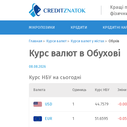
Кращі п
фізични
МІКРОПОЗИКИ
КРЕДИТИ
КРЕДИТНІ КА
Главная
Курси валют
Курси валют у містах
Обухів
Курс валют в Обухові
08.08.2026
Курс НБУ на сьогодні
Валюта
Одиниць
Курс НБУ
Зміни
USD
1
44.7579
-0.0
EUR
1
51.6595
-0.0