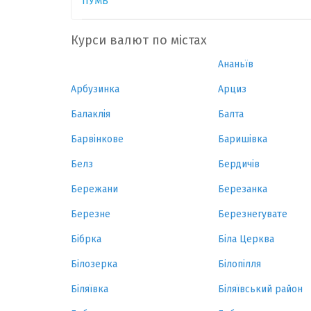
ПУМБ
Курси валют по містах
Ананьїв
Арбузинка
Арциз
Балаклія
Балта
Барвінкове
Баришівка
Белз
Бердичів
Бережани
Березанка
Березне
Березнегувате
Бібрка
Біла Церква
Білозерка
Білопілля
Біляївка
Біляївський район