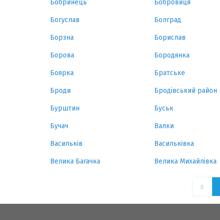
Бобринець
Бобровиця
Богуслав
Болград
Борзна
Борислав
Борова
Бородянка
Боярка
Братське
Броди
Бродівський район
Бурштин
Буськ
Бучач
Валки
Васильків
Васильківка
Велика Багачка
Велика Михайлівка