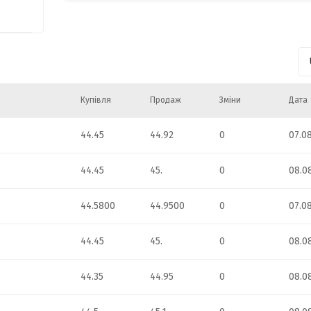
052
97
066
Купівля
Продаж
Зміни
Дата
296
44.45
44.92
0
07.0
48
44.45
45.
0
08.0
015
44.5800
44.9500
0
07.0
647
44.45
45.
0
08.0
44.35
44.95
0
08.0