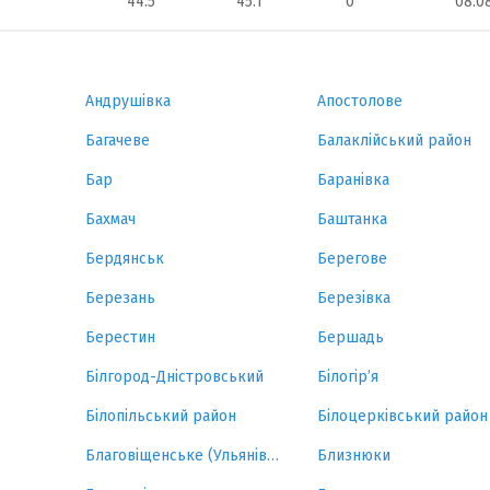
44.5
45.1
0
08.0
Андрушівка
Апостолове
Багачеве
Балаклійський район
Бар
Баранівка
Бахмач
Баштанка
Бердянськ
Берегове
Березань
Березівка
Берестин
Бершадь
Білгород-Дністровський
Білогір’я
Білопільський район
Білоцерківський район
Благовіщенське (Ульянівка)
Близнюки