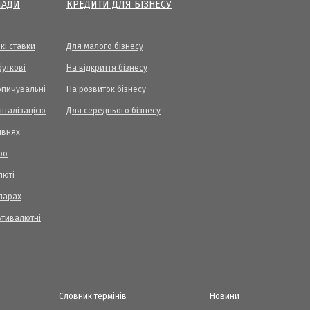
ЛАДИ
КРЕДИТИ ДЛЯ БІЗНЕСУ
кі ставки
Для малого бізнесу
уткові
На відкриття бізнесу
опичувальні
На розвиток бізнесу
піталізацією
Для середнього бізнесу
ивнях
ро
люті
ларах
ьтивалютні
Словник термінів
Новини