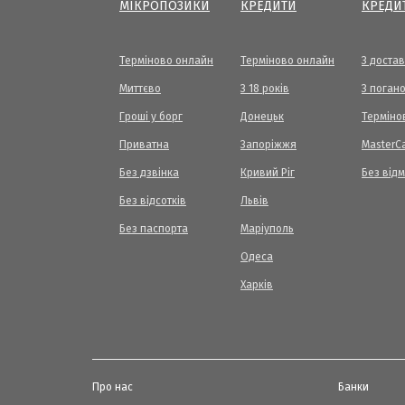
МІКРОПОЗИКИ
КРЕДИТИ
КРЕДИ
Терміново онлайн
Терміново онлайн
З доста
Миттєво
З 18 років
З погано
Гроші у борг
Донецьк
Терміно
Приватна
Запоріжжя
МasterC
Без дзвінка
Кривий Ріг
Без від
Без відсотків
Львів
Без паспорта
Маріуполь
Одеса
Харків
Про нас
Банки