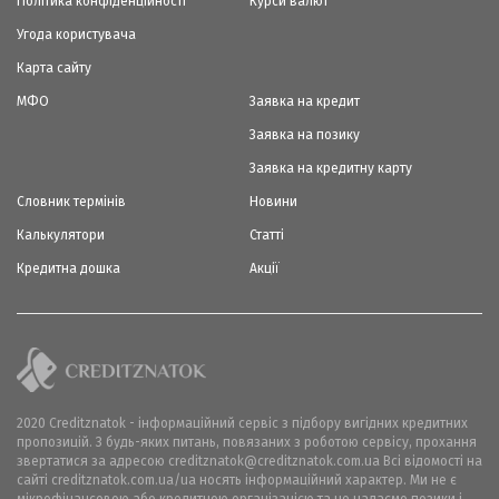
Політика конфіденційності
Курси валют
Угода користувача
Карта сайту
МФО
Заявка на кредит
Заявка на позику
Заявка на кредитну карту
Словник термінів
Новини
Калькулятори
Статті
Кредитна дошка
Акції
2020 Creditznatok - інформаційний сервіс з підбору вигідних кредитних
пропозицій. З будь-яких питань, повязаних з роботою сервісу, прохання
звертатися за адресою creditznatok@creditznatok.com.ua Всі відомості на
сайті creditznatok.com.ua/ua носять інформаційний характер. Ми не є
мікрофінансовою або кредитною організацією та не надаємо позики і