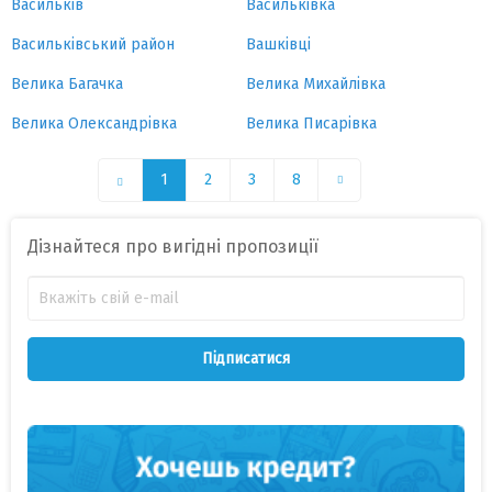
Васильків
Васильківка
Васильківський район
Вашківці
Велика Багачка
Велика Михайлівка
Велика Олександрівка
Велика Писарівка
1
2
3
8
Дізнайтеся про вигідні пропозиції
Підписатися