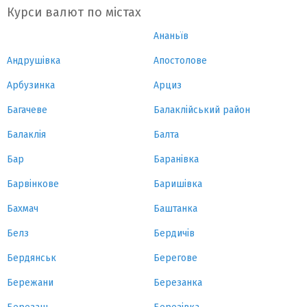
Курси валют по містах
Ананьїв
Андрушівка
Апостолове
Арбузинка
Арциз
Багачеве
Балаклійський район
Балаклія
Балта
Бар
Баранівка
Барвінкове
Баришівка
Бахмач
Баштанка
Белз
Бердичів
Бердянськ
Берегове
Бережани
Березанка