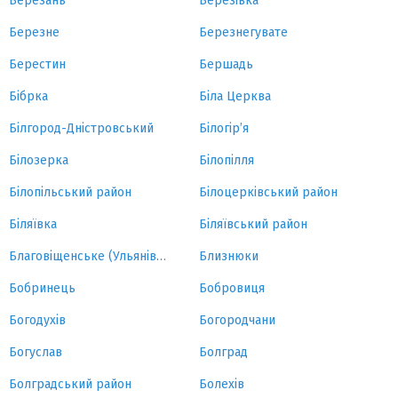
Березань
Березівка
Березне
Березнегувате
Берестин
Бершадь
Бібрка
Біла Церква
Білгород-Дністровський
Білогір’я
Білозерка
Білопілля
Білопільський район
Білоцерківський район
Біляївка
Біляївський район
Благовіщенське (Ульянівка)
Близнюки
Бобринець
Бобровиця
Богодухів
Богородчани
Богуслав
Болград
Болградський район
Болехів