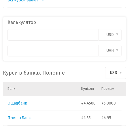
Всі курси валют
CHF
1
55.1817
-0.1697
PLN
1
11.9917
-0.0296
Калькулятор
CAD
1
31.9289
0.0148
USD
HUF
1
0.1408
-0.0015
UAH
GBP
1
60.2709
-0.0647
Курси в банках Полонне
USD
Банк
Купівля
Продаж
Ощадбанк
44.4500
45.0000
ПриватБанк
44.35
44.95