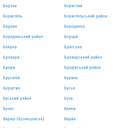
Борзна
Борислав
Бориспіль
Бориспільський район
Борова
Бородянка
Бородянський район
Борщів
Боярка
Братське
Бровари
Броварський район
Броди
Бродівський район
Брусилів
Буринь
Бурштин
Буськ
Буський район
Буча
Бучач
Валки
Вараш (Кузнецовськ)
Варва