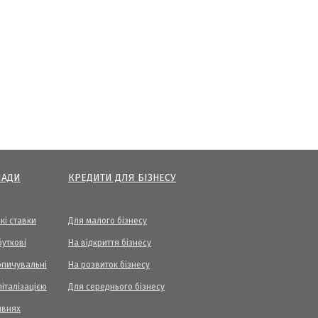
ЛАДИ
КРЕДИТИ ДЛЯ БІЗНЕСУ
кі ставки
Для малого бізнесу
уткові
На відкриття бізнесу
опичувальні
На розвиток бізнесу
піталізацією
Для середнього бізнесу
ивнях