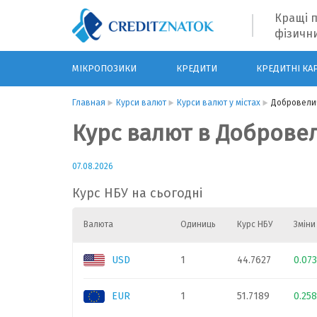
Кращі п
фізични
МІКРОПОЗИКИ
КРЕДИТИ
КРЕДИТНІ КА
Главная
Курси валют
Курси валют у містах
Добровели
Курс валют в Доброве
07.08.2026
Курс НБУ на сьогодні
Валюта
Одиниць
Курс НБУ
Зміни
USD
1
44.7627
0.07
EUR
1
51.7189
0.25