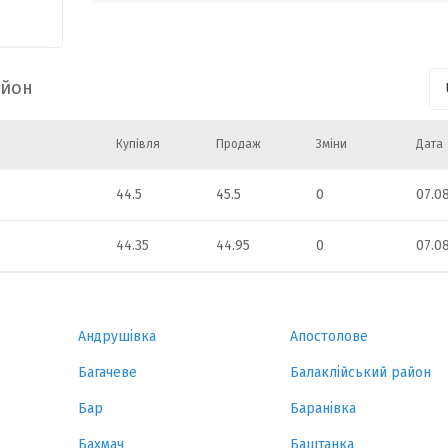
54
66
айон
3
Купівля
Продаж
Зміни
Дата
44.5
45.5
0
07.0
5
44.35
44.95
0
07.0
Андрушівка
Апостолове
Багачеве
Балаклійський район
Бар
Баранівка
Бахмач
Баштанка