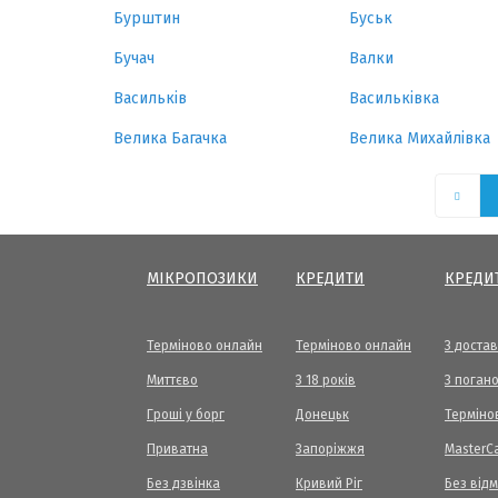
Бурштин
Буськ
Бучач
Валки
Васильків
Васильківка
Велика Багачка
Велика Михайлівка
МІКРОПОЗИКИ
КРЕДИТИ
КРЕДИ
Терміново онлайн
Терміново онлайн
З доста
Миттєво
З 18 років
З погано
Гроші у борг
Донецьк
Терміно
Приватна
Запоріжжя
МasterC
Без дзвінка
Кривий Ріг
Без від