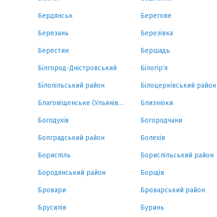
Бердянськ
Берегове
Березань
Березівка
Берестин
Бершадь
Білгород-Дністровський
Білогір’я
Білопільський район
Білоцерківський район
Благовіщенське (Ульянівка)
Близнюки
Богодухів
Богородчани
Болградський район
Болехів
Бориспіль
Бориспільський район
Бородянський район
Борщів
Бровари
Броварський район
Брусилів
Буринь