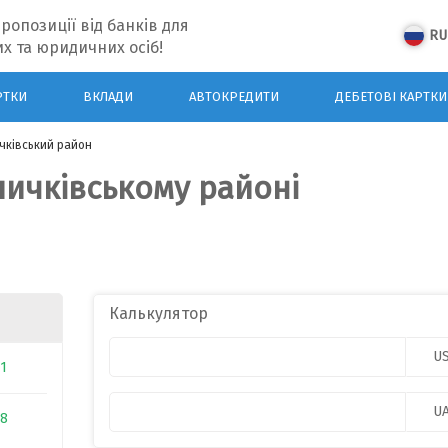
ропозиції від банків для
RU
х та юридичних осіб!
РТКИ
ВКЛАДИ
АВТОКРЕДИТИ
ДЕБЕТОВІ КАРТКИ
чківський район
личківському районі
Калькулятор
U
31
U
88