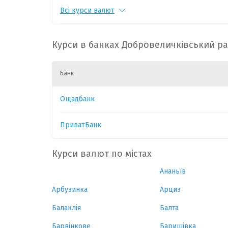
Всі курси валют
CHF
1
55.3514
0.16
PLN
1
12.0213
0.04
Курси в банках Добровеличківський р
CAD
1
31.9141
0.147
Банк
HUF
1
0.1423
0
Ощадбанк
GBP
1
60.3356
0.241
ПриватБанк
Курси валют по містах
Ананьїв
Арбузинка
Арциз
Балаклія
Балта
Барвінкове
Баришівка