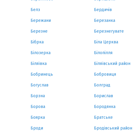
Белз
Бердичів
Бережани
Березанка
Березне
Березнегувате
Бібрка
Біла Церква
Білозерка
Білопілля
Біляївка
Біляївський район
Бобринець
Бобровиця
Богуслав
Болград
Борзна
Борислав
Борова
Бородянка
Боярка
Братське
Броди
Бродівський район