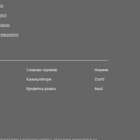
ро
люті
ларах
ьтивалютні
Словник термінів
Новини
Калькулятори
Статті
Кредитна дошка
Акції
, повязаних з роботою сервісу, прохання звертатися за