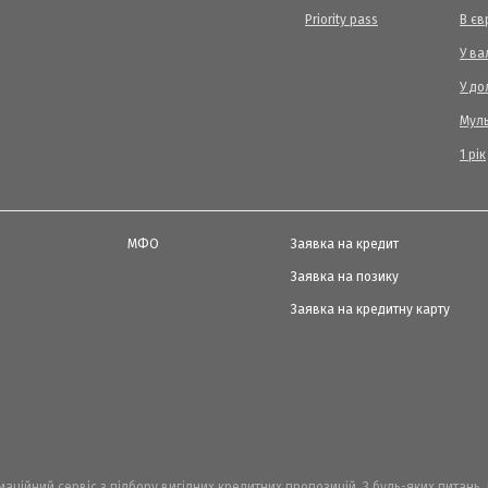
Priority pass
В єв
У ва
У до
Мул
1 рік
МФО
Заявка на кредит
Заявка на позику
Заявка на кредитну карту
рмаційний сервіс з підбору вигідних кредитних пропозицій. З будь-яких питань