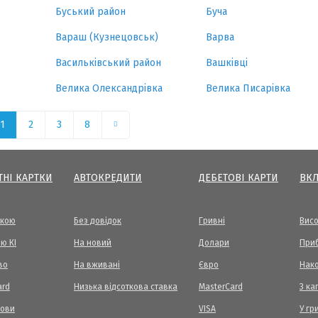
Буський район
Буча
Вараш (Кузнецовськ)
Варва
Васильківський район
Вашківці
Велика Олександрівка
Велика Писарівка
1
2
3
8
ТНІ КАРТКИ
АВТОКРЕДИТИ
ДЕБЕТОВІ КАРТИ
ВК
вкою
Без довідок
Гривні
Висо
ю КІ
На новий
Долари
Приб
во
На вживані
Євро
Нак
ard
Низька відсоткова ставка
MasterCard
З ка
мови
VISA
У гр