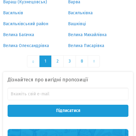
Вараш (Кузнецовськ)
Варва
Васильків
Васильківка
Васильківський район
Вашківці
Велика Багачка
Велика Михайлівка
Велика Олександрівка
Велика Писарівка
1
2
3
8
Дізнайтеся про вигідні пропозиції
Підписатися