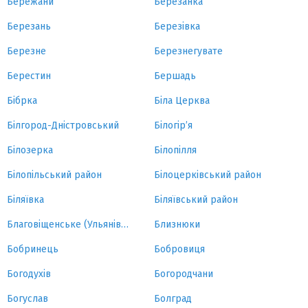
Бережани
Березанка
Березань
Березівка
Березне
Березнегувате
Берестин
Бершадь
Бібрка
Біла Церква
Білгород-Дністровський
Білогір’я
Білозерка
Білопілля
Білопільський район
Білоцерківський район
Біляївка
Біляївський район
Благовіщенське (Ульянівка)
Близнюки
Бобринець
Бобровиця
Богодухів
Богородчани
Богуслав
Болград