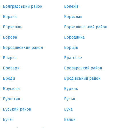
Болградський район
Болехів
Борзна
Борислав
Бориспіль
Бориспільський район
Борова
Бородянка
Бородянський район
Борщів
Боярка
Братське
Бровари
Броварський район
Броди
Бродівський район
Брусилів
Буринь
Бурштин
Буськ
Буський район
Буча
Бучач
Валки