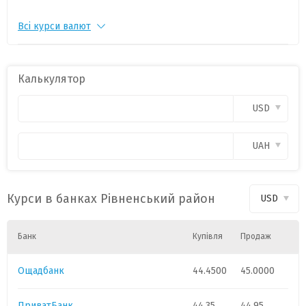
Всі курси валют
CHF
1
55.1817
-0.1697
PLN
1
11.9917
-0.0296
Калькулятор
CAD
1
31.9289
0.0148
USD
HUF
1
0.1408
-0.0015
UAH
GBP
1
60.2709
-0.0647
Курси в банках Рівненський район
USD
Банк
Купівля
Продаж
Ощадбанк
44.4500
45.0000
ПриватБанк
44.35
44.95