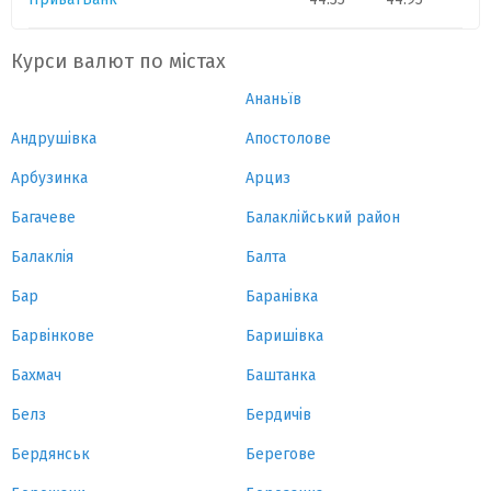
Курси валют по містах
Ананьїв
Андрушівка
Апостолове
Арбузинка
Арциз
Багачеве
Балаклійський район
Балаклія
Балта
Бар
Баранівка
Барвінкове
Баришівка
Бахмач
Баштанка
Белз
Бердичів
Бердянськ
Берегове