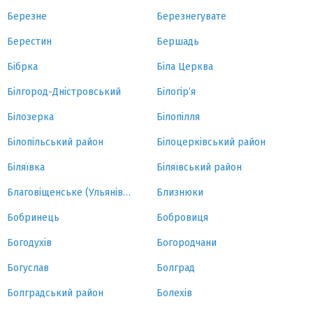
Березне
Березнегувате
Берестин
Бершадь
Бібрка
Біла Церква
Білгород-Дністровський
Білогір’я
Білозерка
Білопілля
Білопільський район
Білоцерківський район
Біляївка
Біляївський район
Благовіщенське (Ульянівка)
Близнюки
Бобринець
Бобровиця
Богодухів
Богородчани
Богуслав
Болград
Болградський район
Болехів