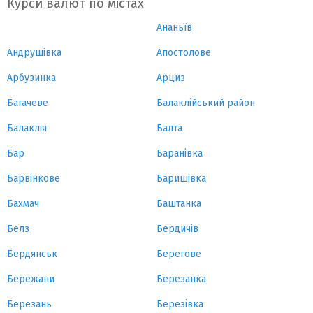
Курси валют по містах
Ананьїв
Андрушівка
Апостолове
Арбузинка
Арциз
Багачеве
Балаклійський район
Балаклія
Балта
Бар
Баранівка
Барвінкове
Баришівка
Бахмач
Баштанка
Белз
Бердичів
Бердянськ
Берегове
Бережани
Березанка
Березань
Березівка