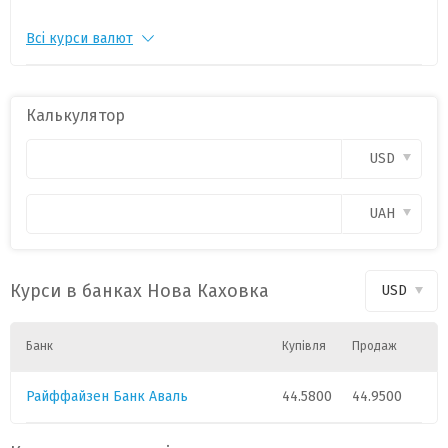
Всі курси валют
CHF
1
55.1817
-0.1697
CZK
1
2.1274
-0.0066
Калькулятор
PLN
1
11.9917
-0.0296
USD
CAD
1
31.9289
0.0148
UAH
HUF
1
0.1408
-0.0015
Курси в банках Нова Каховка
USD
GBP
1
60.2709
-0.0647
Банк
Купівля
Продаж
Райффайзен Банк Аваль
44.5800
44.9500