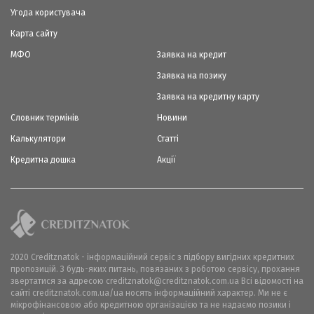
Угода користувача
Карта сайту
МФО
Заявка на кредит
Заявка на позику
Заявка на кредитну карту
Словник термінів
Новини
Калькулятори
Статті
Кредитна дошка
Акції
2020 Creditznatok - інформаційний сервіс з підбору вигідних кредитних
пропозицій. З будь-яких питань, повязаних з роботою сервісу, прохання
звертатися за адресою creditznatok@creditznatok.com.ua Всі відомості на
сайті creditznatok.com.ua/ua носять інформаційний характер. Ми не є
мікрофінансовою або кредитною організацією та не надаємо позики і