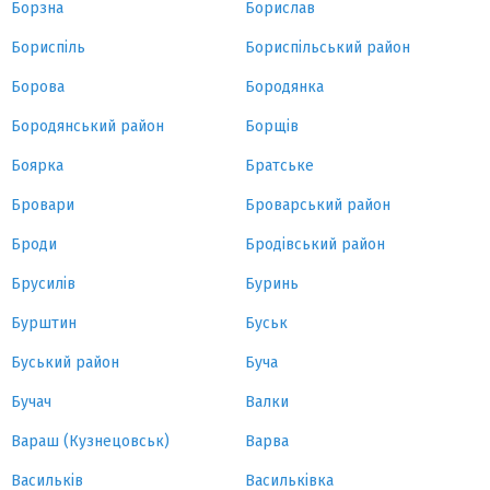
Борзна
Борислав
Бориспіль
Бориспільський район
Борова
Бородянка
Бородянський район
Борщів
Боярка
Братське
Бровари
Броварський район
Броди
Бродівський район
Брусилів
Буринь
Бурштин
Буськ
Буський район
Буча
Бучач
Валки
Вараш (Кузнецовськ)
Варва
Васильків
Васильківка