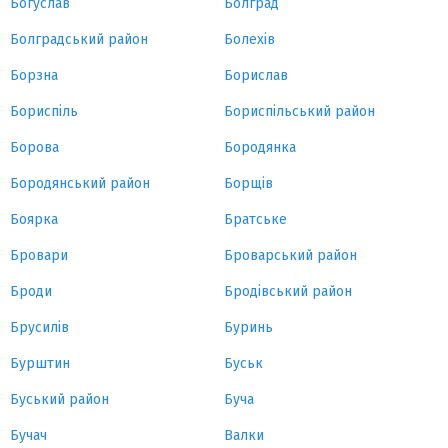
Богуслав
Болград
Болградський район
Болехів
Борзна
Борислав
Бориспіль
Бориспільський район
Борова
Бородянка
Бородянський район
Борщів
Боярка
Братське
Бровари
Броварський район
Броди
Бродівський район
Брусилів
Буринь
Бурштин
Буськ
Буський район
Буча
Бучач
Валки