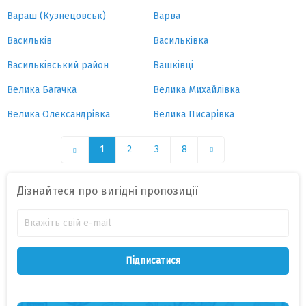
Вараш (Кузнецовськ)
Варва
Васильків
Васильківка
Васильківський район
Вашківці
Велика Багачка
Велика Михайлівка
Велика Олександрівка
Велика Писарівка
1
2
3
8
Дізнайтеся про вигідні пропозиції
Підписатися