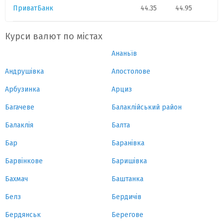
ПриватБанк
44.35
44.95
Курси валют по містах
Ананьїв
Андрушівка
Апостолове
Арбузинка
Арциз
Багачеве
Балаклійський район
Балаклія
Балта
Бар
Баранівка
Барвінкове
Баришівка
Бахмач
Баштанка
Белз
Бердичів
Бердянськ
Берегове