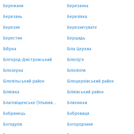
Бережани
Березанка
Березань
Березівка
Березне
Березнегувате
Берестин
Бершадь
Бібрка
Біла Церква
Білгород-Дністровський
Білогір’я
Білозерка
Білопілля
Білопільський район
Білоцерківський район
Біляївка
Біляївський район
Благовіщенське (Ульянівка)
Близнюки
Бобринець
Бобровиця
Богодухів
Богородчани