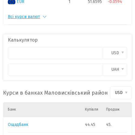
EUR
1
51.6595
-0.0594
Всі курси валют
CHF
1
55.1817
-0.1697
PLN
1
11.9917
-0.0296
Калькулятор
CAD
1
31.9289
0.0148
USD
HUF
1
0.1408
-0.0015
UAH
GBP
1
60.2709
-0.0647
Курси в банках Маловисківський район
USD
Банк
Купівля
Продаж
Ощадбанк
44.45
45.