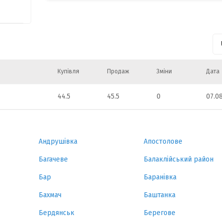
54
66
3
Купівля
Продаж
Зміни
Дата
44.5
45.5
0
07.0
5
Андрушівка
Апостолове
Багачеве
Балаклійський район
Бар
Баранівка
Бахмач
Баштанка
Бердянськ
Берегове