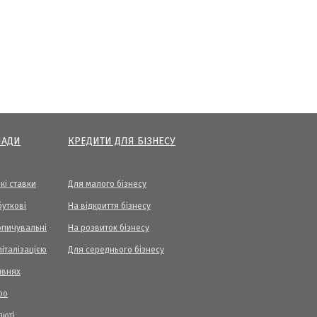
ЛАДИ
КРЕДИТИ ДЛЯ БІЗНЕСУ
кі ставки
Для малого бізнесу
уткові
На відкриття бізнесу
опичувальні
На розвиток бізнесу
піталізацією
Для середнього бізнесу
ивнях
ро
люті