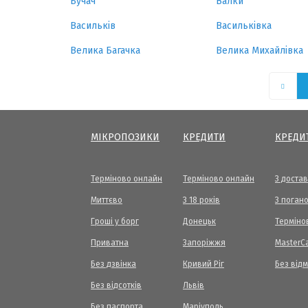
Бучач
Валки
Васильків
Васильківка
Велика Багачка
Велика Михайлівка
МІКРОПОЗИКИ
КРЕДИТИ
КРЕДИ
Терміново онлайн
Терміново онлайн
З доста
Миттєво
З 18 років
З погано
Гроші у борг
Донецьк
Терміно
Приватна
Запоріжжя
МasterC
Без дзвінка
Кривий Ріг
Без від
Без відсотків
Львів
Без паспорта
Маріуполь