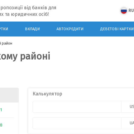
ропозиції від банків для
RU
х та юридичних осіб!
РТКИ
ВКЛАДИ
АВТОКРЕДИТИ
ДЕБЕТОВІ КАРТКИ
й район
кому районі
Калькулятор
U
31
U
88