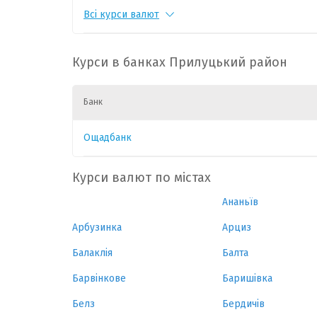
Всі курси валют
CHF
1
55.3514
0.16
PLN
1
12.0213
0.04
Курси в банках Прилуцький район
CAD
1
31.9141
0.147
Банк
HUF
1
0.1423
0
Ощадбанк
GBP
1
60.3356
0.241
Курси валют по містах
Ананьїв
Арбузинка
Арциз
Балаклія
Балта
Барвінкове
Баришівка
Белз
Бердичів