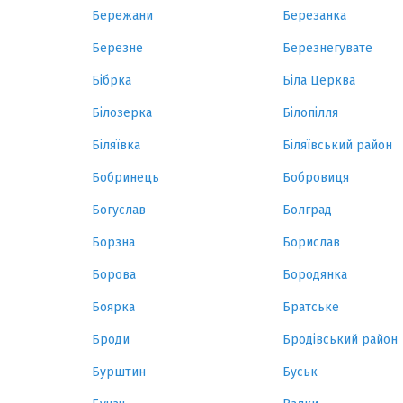
Бережани
Березанка
Березне
Березнегувате
Бібрка
Біла Церква
Білозерка
Білопілля
Біляївка
Біляївський район
Бобринець
Бобровиця
Богуслав
Болград
Борзна
Борислав
Борова
Бородянка
Боярка
Братське
Броди
Бродівський район
Бурштин
Буськ