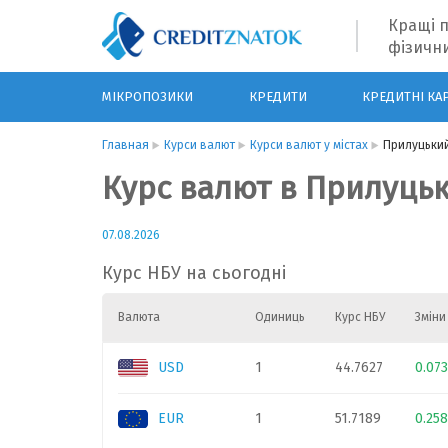
Кращі п
фізични
МІКРОПОЗИКИ
КРЕДИТИ
КРЕДИТНІ КА
Главная
Курси валют
Курси валют у містах
Прилуцьки
Курс валют в Прилуць
07.08.2026
Курс НБУ на сьогодні
Валюта
Одиниць
Курс НБУ
Зміни
USD
1
44.7627
0.07
EUR
1
51.7189
0.25