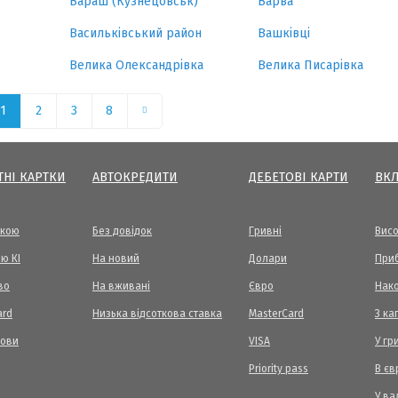
Вараш (Кузнецовськ)
Варва
Васильківський район
Вашківці
Велика Олександрівка
Велика Писарівка
1
2
3
8
ТНІ КАРТКИ
АВТОКРЕДИТИ
ДЕБЕТОВІ КАРТИ
ВК
вкою
Без довідок
Гривні
Висо
ю КІ
На новий
Долари
Приб
во
На вживані
Євро
Нак
ard
Низька відсоткова ставка
MasterCard
З ка
мови
VISA
У гр
Priority pass
В єв
У ва