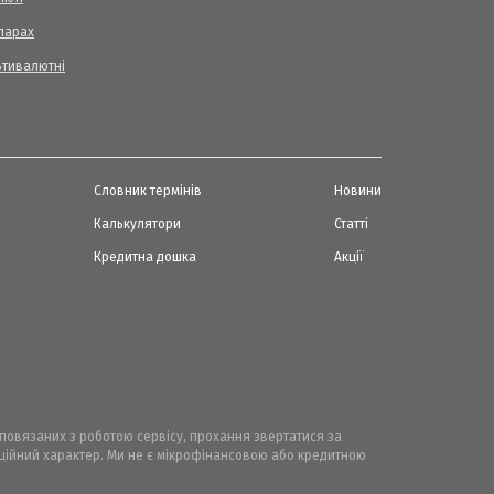
ларах
ьтивалютні
Словник термінів
Новини
Калькулятори
Статті
Кредитна дошка
Акції
, повязаних з роботою сервісу, прохання звертатися за
маційний характер. Ми не є мікрофінансовою або кредитною