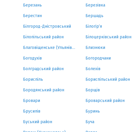
Березань
Березівка
Берестин
Бершадь
Білгород-Дністровський
Білогір’я
Білопільський район
Білоцерківський район
Благовіщенське (Ульянівка)
Близнюки
Богодухів
Богородчани
Болградський район
Болехів
Бориспіль
Бориспільський район
Бородянський район
Борщів
Бровари
Броварський район
Брусилів
Буринь
Буський район
Буча