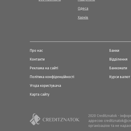
Одеса
Харків
Про нас
Банки
Контакти
Відділення
Реклама на сайті
Банкомати
Політика конфіденційності
Курси валют
Угода користувача
Карта сайту
2020 Creditznatok - інфо
адресою creditznatok@cre
організацією та не надає