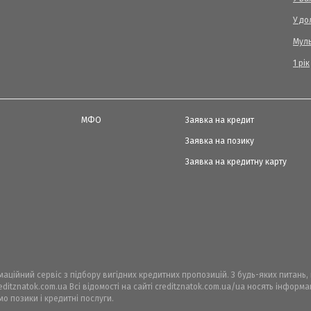
У до
Мул
1 рік
МФО
Заявка на кредит
Заявка на позику
Заявка на кредитну карту
рмаційний сервіс з підбору вигідних кредитних пропозицій. З будь-яких питань
ditznatok.com.ua Всі відомості на сайті creditznatok.com.ua/ua носять інфор
мо позики і кредитні послуги.