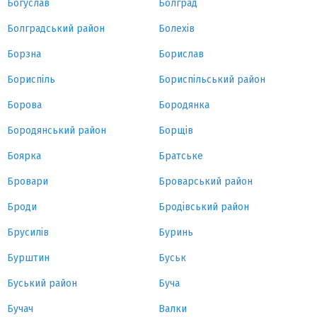
Богуслав
Болград
Болградський район
Болехів
Борзна
Борислав
Бориспіль
Бориспільський район
Борова
Бородянка
Бородянський район
Борщів
Боярка
Братське
Бровари
Броварський район
Броди
Бродівський район
Брусилів
Буринь
Бурштин
Буськ
Буський район
Буча
Бучач
Валки