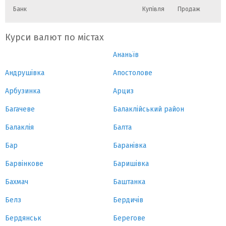
Банк
Купівля
Продаж
Курси валют по містах
Ананьїв
Андрушівка
Апостолове
Арбузинка
Арциз
Багачеве
Балаклійський район
Балаклія
Балта
Бар
Баранівка
Барвінкове
Баришівка
Бахмач
Баштанка
Белз
Бердичів
Бердянськ
Берегове