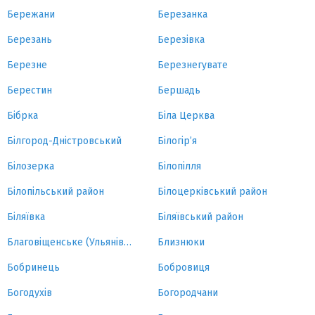
Бережани
Березанка
Березань
Березівка
Березне
Березнегувате
Берестин
Бершадь
Бібрка
Біла Церква
Білгород-Дністровський
Білогір’я
Білозерка
Білопілля
Білопільський район
Білоцерківський район
Біляївка
Біляївський район
Благовіщенське (Ульянівка)
Близнюки
Бобринець
Бобровиця
Богодухів
Богородчани