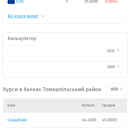
EUR
1
51.6595
-0.0594
Всі курси валют
CHF
1
55.1817
-0.1697
PLN
1
11.9917
-0.0296
Калькулятор
CAD
1
31.9289
0.0148
USD
HUF
1
0.1408
-0.0015
UAH
GBP
1
60.2709
-0.0647
Курси в банках Томашпільський район
USD
Банк
Купівля
Продаж
Ощадбанк
44.4500
45.0000