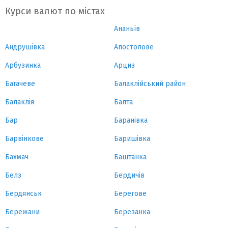
Курси валют по містах
Ананьїв
Андрушівка
Апостолове
Арбузинка
Арциз
Багачеве
Балаклійський район
Балаклія
Балта
Бар
Баранівка
Барвінкове
Баришівка
Бахмач
Баштанка
Белз
Бердичів
Бердянськ
Берегове
Бережани
Березанка