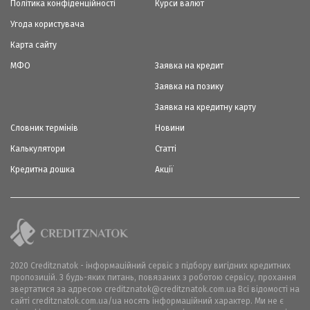
Політика конфіденційності
Курси валют
Угода користувача
Карта сайту
МФО
Заявка на кредит
Заявка на позику
Заявка на кредитну карту
Словник термінів
Новини
Калькулятори
Статті
Кредитна дошка
Акції
2020 Creditznatok - інформаційний сервіс з підбору вигідних кредитних
пропозицій. З будь-яких питань, повязаних з роботою сервісу, прохання
звертатися за адресою creditznatok@creditznatok.com.ua Всі відомості на
сайті creditznatok.com.ua/ua носять інформаційний характер. Ми не є