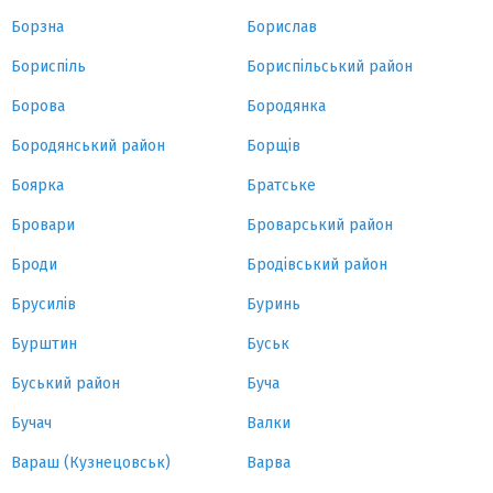
Борзна
Борислав
Бориспіль
Бориспільський район
Борова
Бородянка
Бородянський район
Борщів
Боярка
Братське
Бровари
Броварський район
Броди
Бродівський район
Брусилів
Буринь
Бурштин
Буськ
Буський район
Буча
Бучач
Валки
Вараш (Кузнецовськ)
Варва