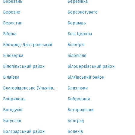
Березань
Березівка
Березне
Березнегувате
Берестин
Бершадь
Бібрка
Біла Церква
Білгород-Дністровський
Білогір’я
Білозерка
Білопілля
Білопільський район
Білоцерківський район
Біляївка
Біляївський район
Благовіщенське (Ульянівка)
Близнюки
Бобринець
Бобровиця
Богодухів
Богородчани
Богуслав
Болград
Болградський район
Болехів