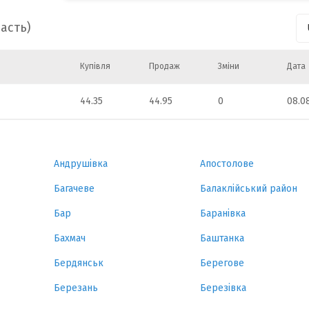
асть)
Купівля
Продаж
Зміни
Дата
44.35
44.95
0
08.0
Андрушівка
Апостолове
Багачеве
Балаклійський район
Бар
Баранівка
Бахмач
Баштанка
Бердянськ
Берегове
Березань
Березівка