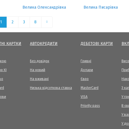
Велика Олександрівка
Велика Писарівка
1
2
3
8
ТНІ КАРТКИ
АВТОКРЕДИТИ
ДЕБЕТОВІ КАРТИ
ВК
вкою
Без довідок
Гривні
Висо
ю КІ
На новий
Долари
Приб
во
На вживані
Євро
Нак
ard
Низька відсоткова ставка
MasterCard
З ка
мови
VISA
У гр
Priority pass
В єв
У ва
У до