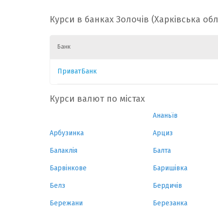
Курси в банках Золочів (Харківська обл
Банк
ПриватБанк
Курси валют по містах
Ананьїв
Арбузинка
Арциз
Балаклія
Балта
Барвінкове
Баришівка
Белз
Бердичів
Бережани
Березанка