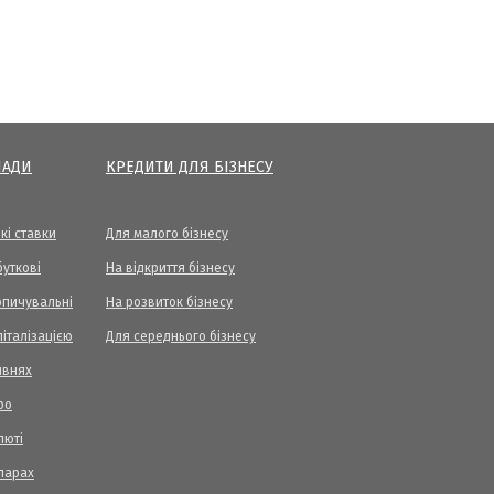
ЛАДИ
КРЕДИТИ ДЛЯ БІЗНЕСУ
кі ставки
Для малого бізнесу
уткові
На відкриття бізнесу
опичувальні
На розвиток бізнесу
піталізацією
Для середнього бізнесу
ивнях
ро
люті
ларах