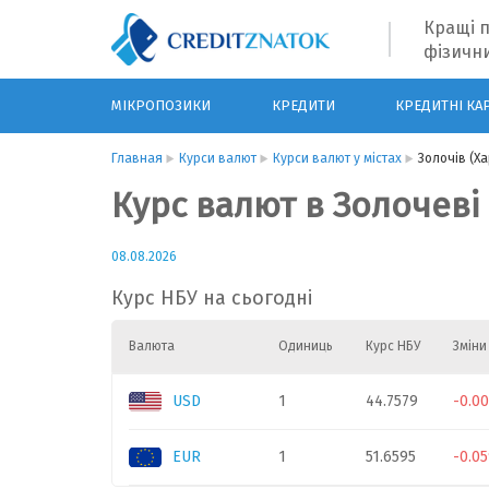
Кращі п
фізични
МІКРОПОЗИКИ
КРЕДИТИ
КРЕДИТНІ КА
Главная
Курси валют
Курси валют у містах
Золочів (Ха
Курс валют в Золочеві 
08.08.2026
Курс НБУ на сьогодні
Валюта
Одиниць
Курс НБУ
Зміни
USD
1
44.7579
-0.0
EUR
1
51.6595
-0.0