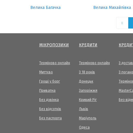
Велика Багачка
Велика Михайлівка
МІКРОПОЗИКИ
КРЕДИТИ
КРЕДИ
Терміново онлайн
Терміново онлайн
З доста
Миттєво
З 18 років
З погано
Гроші у борг
Донецьк
Терміно
Приватна
Запоріжжя
МasterC
Без дзвінка
Кривий Ріг
Без від
Без відсотків
Львів
Без паспорта
Маріуполь
Одеса