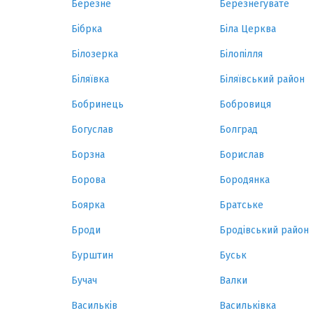
Березне
Березнегувате
Бібрка
Біла Церква
Білозерка
Білопілля
Біляївка
Біляївський район
Бобринець
Бобровиця
Богуслав
Болград
Борзна
Борислав
Борова
Бородянка
Боярка
Братське
Броди
Бродівський район
Бурштин
Буськ
Бучач
Валки
Васильків
Васильківка