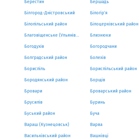
Берестин
Бершадь
Білгород-Дністровський
Білогір’я
Білопільський район
Білоцерківський район
Благовіщенське (Ульянівка)
Близнюки
Богодухів
Богородчани
Болградський район
Болехів
Бориспіль
Бориспільський район
Бородянський район
Борщів
Бровари
Броварський район
Брусилів
Буринь
Буський район
Буча
Вараш (Кузнецовськ)
Варва
Васильківський район
Вашківці