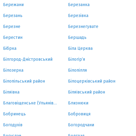
Бережани
Березанка
Березань
Березівка
Березне
Березнегувате
Берестин
Бершадь
Бібрка
Біла Церква
Білгород-Дністровський
Білогір’я
Білозерка
Білопілля
Білопільський район
Білоцерківський район
Біляївка
Біляївський район
Благовіщенське (Ульянівка)
Близнюки
Бобринець
Бобровиця
Богодухів
Богородчани
Богуслав
Болград