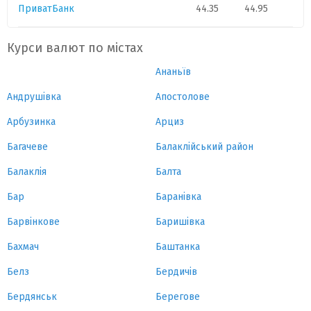
ПриватБанк
44.35
44.95
Курси валют по містах
Ананьїв
Андрушівка
Апостолове
Арбузинка
Арциз
Багачеве
Балаклійський район
Балаклія
Балта
Бар
Баранівка
Барвінкове
Баришівка
Бахмач
Баштанка
Белз
Бердичів
Бердянськ
Берегове