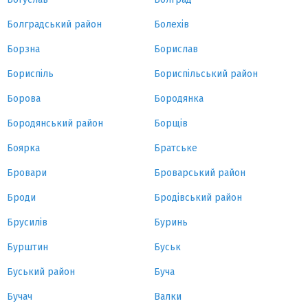
Болградський район
Болехів
Борзна
Борислав
Бориспіль
Бориспільський район
Борова
Бородянка
Бородянський район
Борщів
Боярка
Братське
Бровари
Броварський район
Броди
Бродівський район
Брусилів
Буринь
Бурштин
Буськ
Буський район
Буча
Бучач
Валки