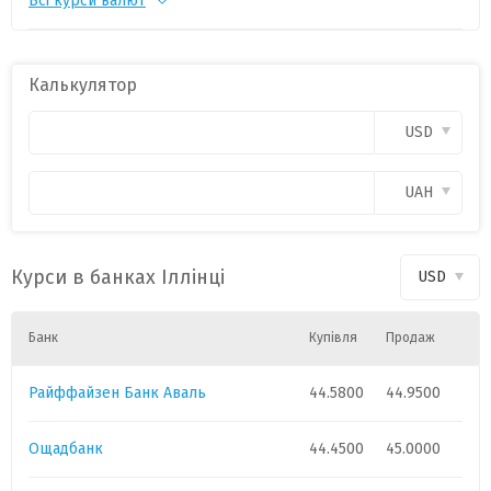
Всі курси валют
CHF
1
55.1817
-0.1697
CZK
1
2.1274
-0.0066
Калькулятор
PLN
1
11.9917
-0.0296
USD
CAD
1
31.9289
0.0148
UAH
HUF
1
0.1408
-0.0015
Курси в банках Іллінці
USD
GBP
1
60.2709
-0.0647
Банк
Купівля
Продаж
Райффайзен Банк Аваль
44.5800
44.9500
Ощадбанк
44.4500
45.0000