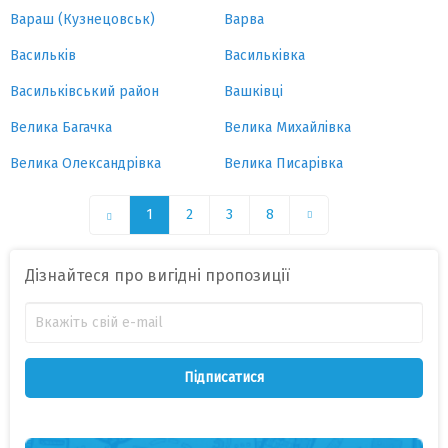
Вараш (Кузнецовськ)
Варва
Васильків
Васильківка
Васильківський район
Вашківці
Велика Багачка
Велика Михайлівка
Велика Олександрівка
Велика Писарівка
1
2
3
8
Дізнайтеся про вигідні пропозиції
Підписатися