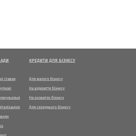
ЛАДИ
КРЕДИТИ ДЛЯ БІЗНЕСУ
кі ставки
Для малого бізнесу
уткові
На відкриття бізнесу
опичувальні
На розвиток бізнесу
піталізацією
Для середнього бізнесу
ивнях
ро
люті