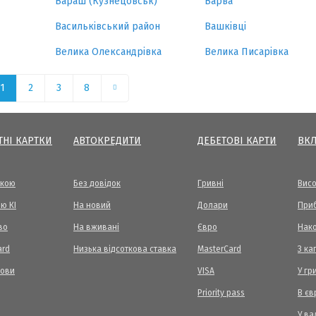
Вараш (Кузнецовськ)
Варва
Васильківський район
Вашківці
Велика Олександрівка
Велика Писарівка
1
2
3
8
ТНІ КАРТКИ
АВТОКРЕДИТИ
ДЕБЕТОВІ КАРТИ
ВК
вкою
Без довідок
Гривні
Висо
ю КІ
На новий
Долари
Приб
во
На вживані
Євро
Нак
ard
Низька відсоткова ставка
MasterCard
З ка
мови
VISA
У гр
Priority pass
В єв
У ва