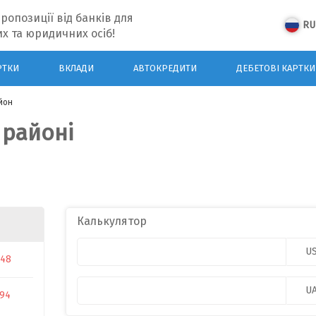
ропозиції від банків для
RU
х та юридичних осіб!
РТКИ
ВКЛАДИ
АВТОКРЕДИТИ
ДЕБЕТОВІ КАРТКИ
йон
 районі
Калькулятор
U
048
U
594