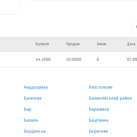
97
296
48
Купівля
Продаж
Зміни
Дата
015
44.4500
45.0000
0
07.0
647
Андрушівка
Апостолове
Багачеве
Балаклійський район
Бар
Баранівка
Бахмач
Баштанка
Бердянськ
Берегове