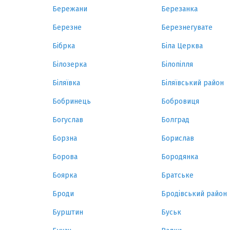
Бережани
Березанка
Березне
Березнегувате
Бібрка
Біла Церква
Білозерка
Білопілля
Біляївка
Біляївський район
Бобринець
Бобровиця
Богуслав
Болград
Борзна
Борислав
Борова
Бородянка
Боярка
Братське
Броди
Бродівський район
Бурштин
Буськ