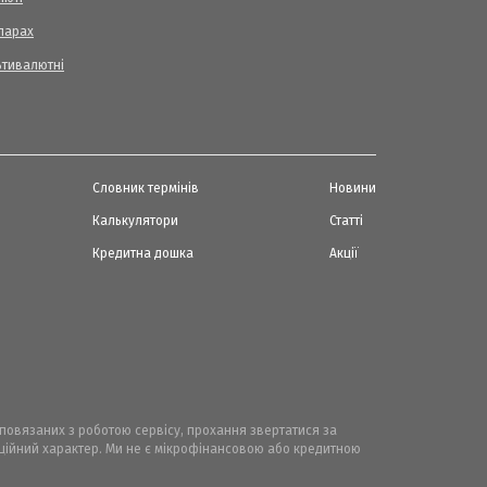
ларах
ьтивалютні
Словник термінів
Новини
Калькулятори
Статті
Кредитна дошка
Акції
, повязаних з роботою сервісу, прохання звертатися за
маційний характер. Ми не є мікрофінансовою або кредитною