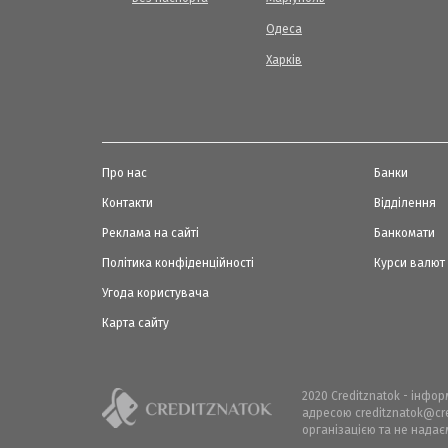
Одеса
Харків
Про нас
Банки
Контакти
Відділення
Реклама на сайті
Банкомати
Політика конфіденційності
Курси валют
Угода користувача
Карта сайту
2020 Creditznatok - інфо
адресою creditznatok@cre
організацією та не надає