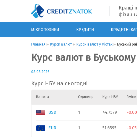
Кращі п
фізични
МІКРОПОЗИКИ
КРЕДИТИ
КРЕДИТНІ КА
Главная
Курси валют
Курси валют у містах
Буський ра
Курс валют в Буському
08.08.2026
Курс НБУ на сьогодні
Валюта
Одиниць
Курс НБУ
Зміни
USD
1
44.7579
-0.0
EUR
1
51.6595
-0.0