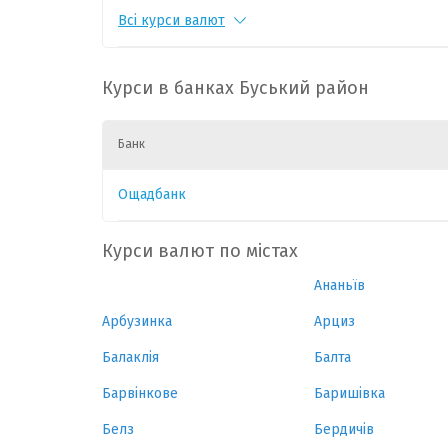
Всі курси валют
CHF
1
55.1817
-0.16
PLN
1
11.9917
-0.0
Курси в банках Буський район
CAD
1
31.9289
0.01
Банк
HUF
1
0.1408
-0.0
Ощадбанк
GBP
1
60.2709
-0.0
Курси валют по містах
Ананьїв
Арбузинка
Арциз
Балаклія
Балта
Барвінкове
Баришівка
Белз
Бердичів