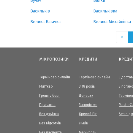
Бучач
Валки
Васильків
Васильківка
Велика Багачка
Велика Михайлівка
МІКРОПОЗИКИ
КРЕДИТИ
КРЕДИ
Терміново онлайн
Терміново онлайн
З доста
Миттєво
З 18 років
З погано
Гроші у борг
Донецьк
Терміно
Приватна
Запоріжжя
МasterC
Без дзвінка
Кривий Ріг
Без від
Без відсотків
Львів
Без паспорта
Маріуполь