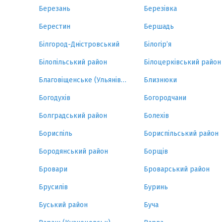
Березань
Березівка
Берестин
Бершадь
Білгород-Дністровський
Білогір’я
Білопільський район
Білоцерківський район
Благовіщенське (Ульянівка)
Близнюки
Богодухів
Богородчани
Болградський район
Болехів
Бориспіль
Бориспільський район
Бородянський район
Борщів
Бровари
Броварський район
Брусилів
Буринь
Буський район
Буча