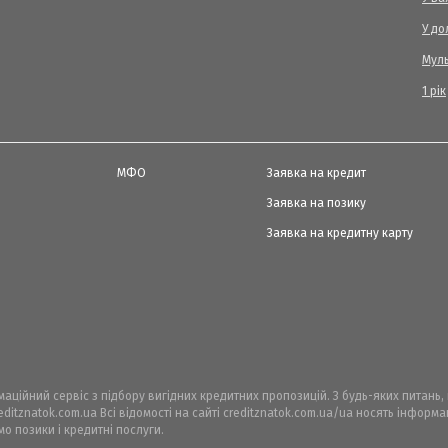
У до
Мул
1 рік
МФО
Заявка на кредит
Заявка на позику
Заявка на кредитну карту
рмаційний сервіс з підбору вигідних кредитних пропозицій. З будь-яких питань
ditznatok.com.ua Всі відомості на сайті creditznatok.com.ua/ua носять інфор
мо позики і кредитні послуги.