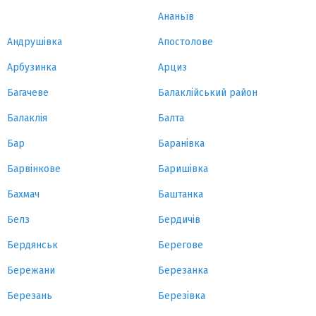
Ананьїв
Андрушівка
Апостолове
Арбузинка
Арциз
Багачеве
Балаклійський район
Балаклія
Балта
Бар
Баранівка
Барвінкове
Баришівка
Бахмач
Баштанка
Белз
Бердичів
Бердянськ
Берегове
Бережани
Березанка
Березань
Березівка