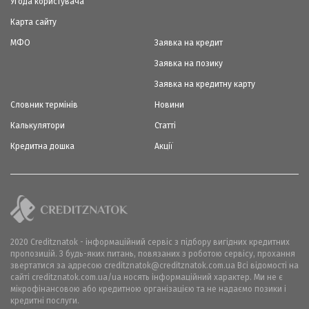
Угода користувача
Карта сайту
МФО
Заявка на кредит
Заявка на позику
Заявка на кредитну карту
Словник термінів
Новини
Калькулятори
Статті
Кредитна дошка
Акції
2020 Creditznatok - інформаційний сервіс з підбору вигідних кредитних
пропозицій. З будь-яких питань, повязаних з роботою сервісу, прохання
звертатися за адресою creditznatok@creditznatok.com.ua Всі відомості на
сайті creditznatok.com.ua/ua носять інформаційний характер. Ми не є
мікрофінансовою або кредитною організацією та не надаємо позики і
кредитні послуги.