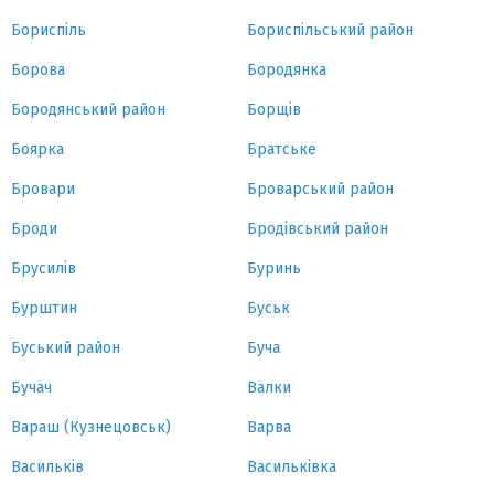
Бориспіль
Бориспільський район
Борова
Бородянка
Бородянський район
Борщів
Боярка
Братське
Бровари
Броварський район
Броди
Бродівський район
Брусилів
Буринь
Бурштин
Буськ
Буський район
Буча
Бучач
Валки
Вараш (Кузнецовськ)
Варва
Васильків
Васильківка