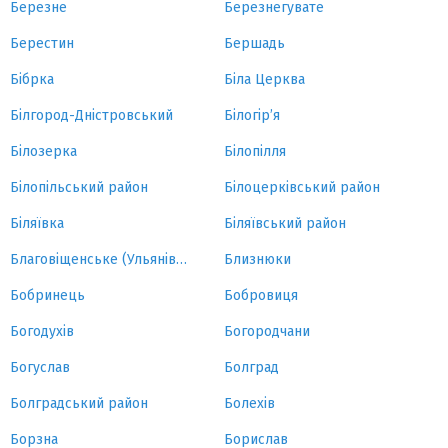
Березне
Березнегувате
Берестин
Бершадь
Бібрка
Біла Церква
Білгород-Дністровський
Білогір’я
Білозерка
Білопілля
Білопільський район
Білоцерківський район
Біляївка
Біляївський район
Благовіщенське (Ульянівка)
Близнюки
Бобринець
Бобровиця
Богодухів
Богородчани
Богуслав
Болград
Болградський район
Болехів
Борзна
Борислав