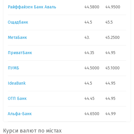
Райффайзен Банк Аваль
44.5800
44.9500
Ощадбанк
44.5
45.5
МетаБанк
43.
45.2500
ПриватБанк
44.35
44.95
ПУМБ
44.5000
45.1000
IdeaBank
44.5
44.95
ОТП Банк
44.45
44.95
Альфа-Банк
44.6500
44.99
Курси валют по містах