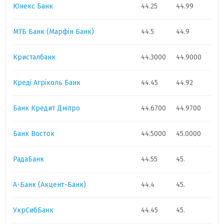
Юнекс Банк
HUF
1
44.25
0.1423
44.99
0
МТБ Банк (Марфін Банк)
GBP
1
44.5
60.3356
44.9
0.2415
Кристалбанк
AUD
1
44.3000
31.5532
44.9000
0.0515
Креді Агріколь Банк
44.45
44.92
Банк Кредит Дніпро
44.6700
44.9700
Банк Восток
44.5000
45.0000
РадаБанк
44.55
45.
А-Банк (Акцент-Банк)
44.4
45.
УкрСибБанк
44.45
45.