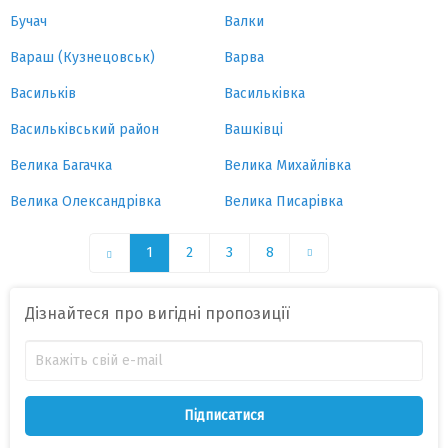
Бучач
Валки
Вараш (Кузнецовськ)
Варва
Васильків
Васильківка
Васильківський район
Вашківці
Велика Багачка
Велика Михайлівка
Велика Олександрівка
Велика Писарівка
1
2
3
8
Дізнайтеся про вигідні пропозиції
Підписатися