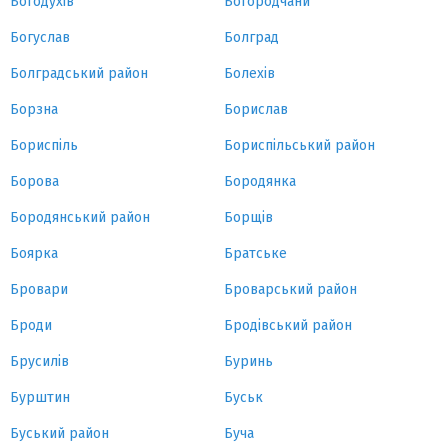
Богодухів
Богородчани
Богуслав
Болград
Болградський район
Болехів
Борзна
Борислав
Бориспіль
Бориспільський район
Борова
Бородянка
Бородянський район
Борщів
Боярка
Братське
Бровари
Броварський район
Броди
Бродівський район
Брусилів
Буринь
Бурштин
Буськ
Буський район
Буча