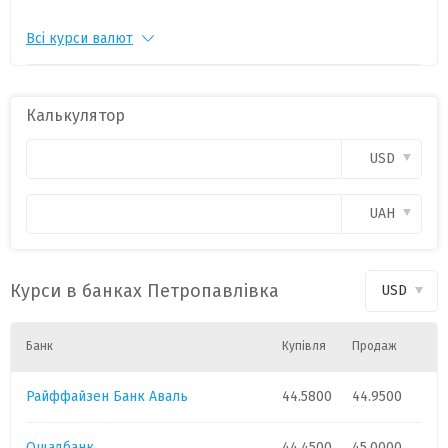
Всі курси валют
CHF
1
55.1817
-0.1697
CZK
1
2.1274
-0.0066
Калькулятор
PLN
1
11.9917
-0.0296
USD
CAD
1
31.9289
0.0148
UAH
HUF
1
0.1408
-0.0015
Курси в банках Петропавлівка
USD
GBP
1
60.2709
-0.0647
Банк
Купівля
Продаж
Райффайзен Банк Аваль
44.5800
44.9500
Ощадбанк
44.4500
45.0000