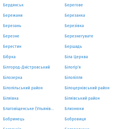
Бердянськ
Берегове
Бережани
Березанка
Березань
Березівка
Березне
Березнегувате
Берестин
Бершадь
Бібрка
Біла Церква
Білгород-Дністровський
Білогір’я
Білозерка
Білопілля
Білопільський район
Білоцерківський район
Біляївка
Біляївський район
Благовіщенське (Ульянівка)
Близнюки
Бобринець
Бобровиця