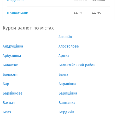
ПриватБанк
44.35
44.95
Курси валют по містах
Ананьїв
Андрушівка
Апостолове
Арбузинка
Арциз
Багачеве
Балаклійський район
Балаклія
Балта
Бар
Баранівка
Барвінкове
Баришівка
Бахмач
Баштанка
Белз
Бердичів