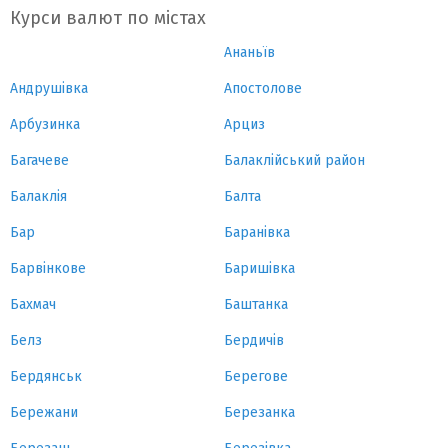
Курси валют по містах
Ананьїв
Андрушівка
Апостолове
Арбузинка
Арциз
Багачеве
Балаклійський район
Балаклія
Балта
Бар
Баранівка
Барвінкове
Баришівка
Бахмач
Баштанка
Белз
Бердичів
Бердянськ
Берегове
Бережани
Березанка