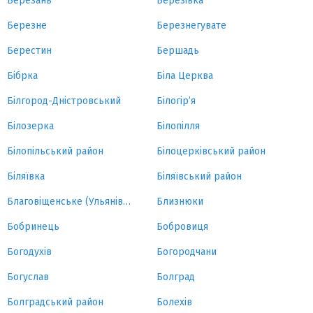
Березань
Березівка
Березне
Березнегувате
Берестин
Бершадь
Бібрка
Біла Церква
Білгород-Дністровський
Білогір’я
Білозерка
Білопілля
Білопільський район
Білоцерківський район
Біляївка
Біляївський район
Благовіщенське (Ульянівка)
Близнюки
Бобринець
Бобровиця
Богодухів
Богородчани
Богуслав
Болград
Болградський район
Болехів