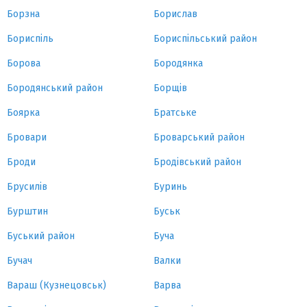
Борзна
Борислав
Бориспіль
Бориспільський район
Борова
Бородянка
Бородянський район
Борщів
Боярка
Братське
Бровари
Броварський район
Броди
Бродівський район
Брусилів
Буринь
Бурштин
Буськ
Буський район
Буча
Бучач
Валки
Вараш (Кузнецовськ)
Варва