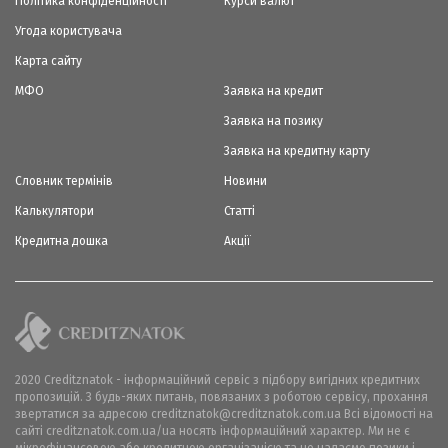
Політика конфіденційності
Курси валют
Угода користувача
Карта сайту
МФО
Заявка на кредит
Заявка на позику
Заявка на кредитну карту
Словник термінів
Новини
Калькулятори
Статті
Кредитна дошка
Акції
2020 Creditznatok - інформаційний сервіс з підбору вигідних кредитних
пропозицій. З будь-яких питань, повязаних з роботою сервісу, прохання
звертатися за адресою creditznatok@creditznatok.com.ua Всі відомості на
сайті creditznatok.com.ua/ua носять інформаційний характер. Ми не є
мікрофінансовою або кредитною організацією та не надаємо позики і