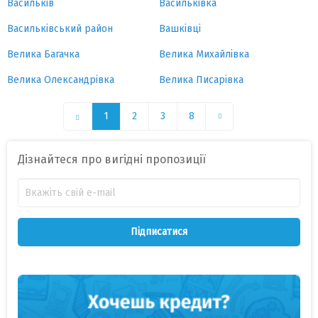
Васильків
Васильківка
Васильківський район
Вашківці
Велика Багачка
Велика Михайлівка
Велика Олександрівка
Велика Писарівка
1
2
3
8
Дізнайтеся про вигідні пропозиції
Підписатися