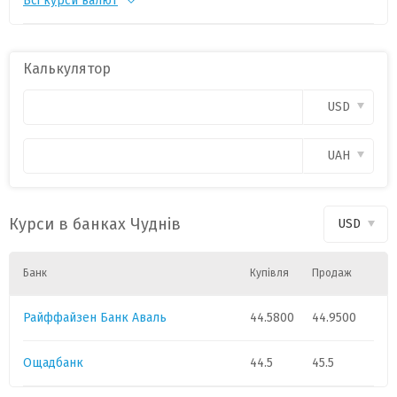
Всі курси валют
CHF
1
55.1817
-0.1697
CZK
1
2.1274
-0.0066
Калькулятор
PLN
1
11.9917
-0.0296
USD
CAD
1
31.9289
0.0148
UAH
HUF
1
0.1408
-0.0015
Курси в банках Чуднів
USD
GBP
1
60.2709
-0.0647
Банк
Купівля
Продаж
Райффайзен Банк Аваль
44.5800
44.9500
Ощадбанк
44.5
45.5