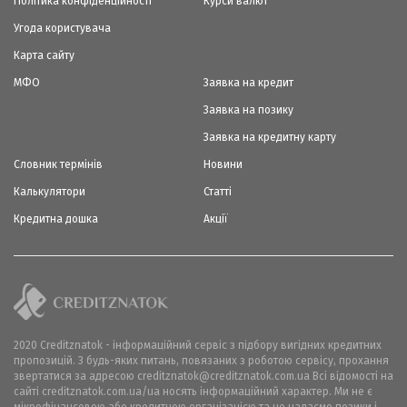
Політика конфіденційності
Курси валют
Угода користувача
Карта сайту
МФО
Заявка на кредит
Заявка на позику
Заявка на кредитну карту
Словник термінів
Новини
Калькулятори
Статті
Кредитна дошка
Акції
2020 Creditznatok - інформаційний сервіс з підбору вигідних кредитних
пропозицій. З будь-яких питань, повязаних з роботою сервісу, прохання
звертатися за адресою creditznatok@creditznatok.com.ua Всі відомості на
сайті creditznatok.com.ua/ua носять інформаційний характер. Ми не є
мікрофінансовою або кредитною організацією та не надаємо позики і