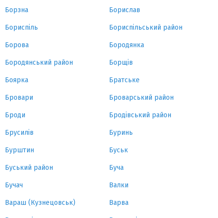
Борзна
Борислав
Бориспіль
Бориспільський район
Борова
Бородянка
Бородянський район
Борщів
Боярка
Братське
Бровари
Броварський район
Броди
Бродівський район
Брусилів
Буринь
Бурштин
Буськ
Буський район
Буча
Бучач
Валки
Вараш (Кузнецовськ)
Варва