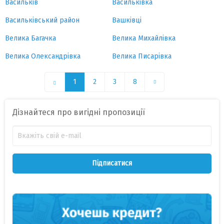
Васильків
Васильківка
Васильківський район
Вашківці
Велика Багачка
Велика Михайлівка
Велика Олександрівка
Велика Писарівка
1
2
3
8
Дізнайтеся про вигідні пропозиції
Підписатися