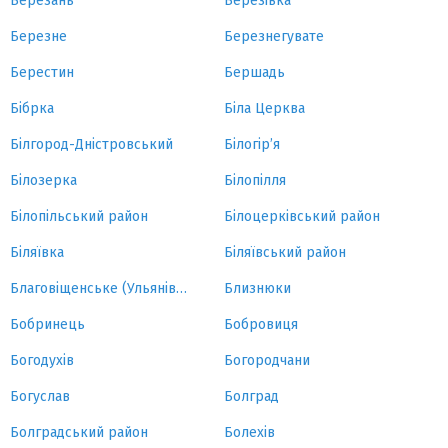
Березань
Березівка
Березне
Березнегувате
Берестин
Бершадь
Бібрка
Біла Церква
Білгород-Дністровський
Білогір’я
Білозерка
Білопілля
Білопільський район
Білоцерківський район
Біляївка
Біляївський район
Благовіщенське (Ульянівка)
Близнюки
Бобринець
Бобровиця
Богодухів
Богородчани
Богуслав
Болград
Болградський район
Болехів