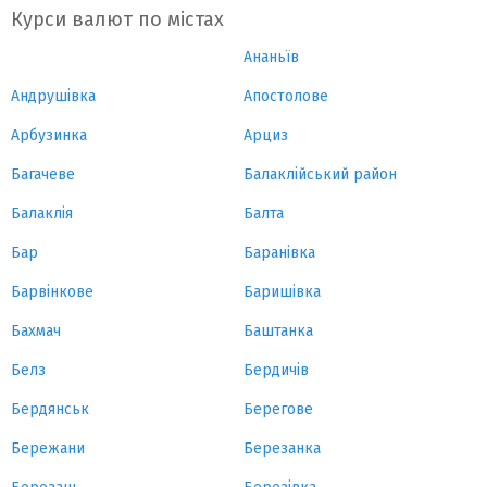
Курси валют по містах
Ананьїв
Андрушівка
Апостолове
Арбузинка
Арциз
Багачеве
Балаклійський район
Балаклія
Балта
Бар
Баранівка
Барвінкове
Баришівка
Бахмач
Баштанка
Белз
Бердичів
Бердянськ
Берегове
Бережани
Березанка