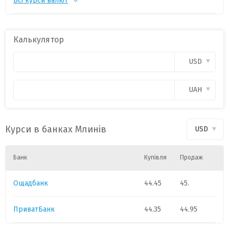
Всі курси валют
CHF
1
55.1817
-0.1697
PLN
1
11.9917
-0.0296
Калькулятор
CAD
1
31.9289
0.0148
USD
HUF
1
0.1408
-0.0015
UAH
GBP
1
60.2709
-0.0647
Курси в банках Млинів
USD
Банк
Купівля
Продаж
Ощадбанк
44.45
45.
ПриватБанк
44.35
44.95