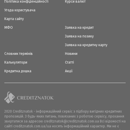
Політика конфіденційності
Курси валют
Угода користувача
Карта сайту
МФО
Заявка на кредит
Заявка на позику
Заявка на кредитну карту
Словник термінів
Новини
Калькулятори
Статті
Кредитна дошка
Акції
2020 Creditznatok - інформаційний сервіс з підбору вигідних кредитних
пропозицій. З будь-яких питань, повязаних з роботою сервісу, прохання
звертатися за адресою creditznatok@creditznatok.com.ua Всі відомості на
сайті creditznatok.com.ua/ua носять інформаційний характер. Ми не є