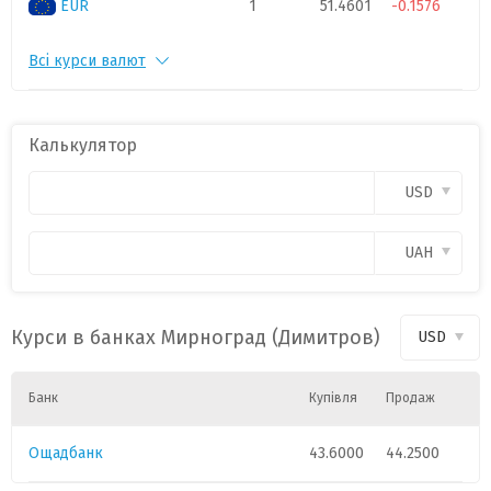
EUR
1
51.4601
-0.1576
Всі курси валют
CHF
1
55.186
-0.0458
PLN
1
11.9747
0.0315
Калькулятор
CAD
1
31.7668
-0.1306
USD
HUF
1
0.1423
0.0008
UAH
GBP
1
60.0941
-0.0349
Курси в банках Мирноград (Димитров)
USD
Банк
Купівля
Продаж
Ощадбанк
43.6000
44.2500