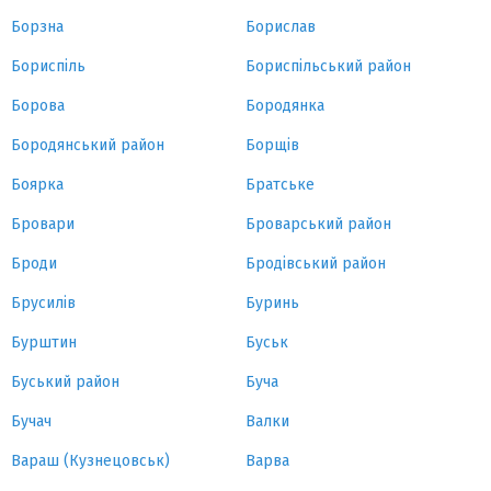
Борзна
Борислав
Бориспіль
Бориспільський район
Борова
Бородянка
Бородянський район
Борщів
Боярка
Братське
Бровари
Броварський район
Броди
Бродівський район
Брусилів
Буринь
Бурштин
Буськ
Буський район
Буча
Бучач
Валки
Вараш (Кузнецовськ)
Варва