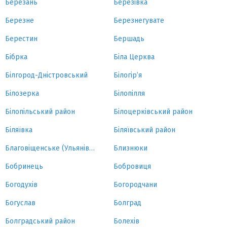
Березань
Березівка
Березне
Березнегувате
Берестин
Бершадь
Бібрка
Біла Церква
Білгород-Дністровський
Білогір’я
Білозерка
Білопілля
Білопільський район
Білоцерківський район
Біляївка
Біляївський район
Благовіщенське (Ульянівка)
Близнюки
Бобринець
Бобровиця
Богодухів
Богородчани
Богуслав
Болград
Болградський район
Болехів