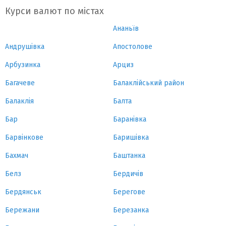
Курси валют по містах
Ананьїв
Андрушівка
Апостолове
Арбузинка
Арциз
Багачеве
Балаклійський район
Балаклія
Балта
Бар
Баранівка
Барвінкове
Баришівка
Бахмач
Баштанка
Белз
Бердичів
Бердянськ
Берегове
Бережани
Березанка